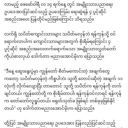
လာမည့် ဖေဖော်ဝါရီ လ ၁၄ ရက်နေ့ တွင် အမျိူးသားပညာရေး
ဥပဒေအားပြင်ဆင်သည့် ဥပဒေကြမ်း ရေးဆွဲရန် ၄ ပွင့်ဆိုင်
အစည်းအဝေး ပြန်ထိုင်မည်ဖြစ်ကြောင်း သိရသည်။
လက်ရှိ သပိတ်ကျောင်းသားများ သပိတ်မလှန်ဘဲ ရန်ကုန်သို့ ဝင်
ရောက်လာပါက ကျောင်းသားများအတွက် စိုးရိမ်ရကြောင်း ၄
ပွင့်ဆိုင် အစည်းအဝေးတက်ရောက်သော အမျိူးသားလွှတ်တော်
ကိုယ်စားလှယ် ဒေါက်တာ ဗညားအောင်မိုးက ပြောသည်။
“ဒီနေ့ ဆွေးနွေးပွဲမှာ ကျွန်တော် စိတ်မကောင်းတဲ့ အချက်တွေ
ကတော့ သပိတ်မလှန်တဲ့ ကိစ္စပါဘဲ၊ သူတို့ တောင်းဆိုတဲ့ အချက် ၁၁
လုံးကို လိုက်လျောပြီး တာတောင် သူတို့ သပိတ်က ရန်ကုန်ကို တက်
ချင်တယ်၊ ကျွန်တော်တို့ က စိုးရိမ်တာပါ၊ ရန်ကုန်ဝင်လာရင် ရန်ကုန်
က တော်တော်လူရှုပ်တယ်၊ ဗရုတ်သုတ်ခ ဖြစ်ရင် တစ်ခုခုဖြစ်နိုင်
တယ်” ဟု ဒေါက်တာဗညားအောင်မိုးက ပြောသည်။
ထို့ပြင် အမျိူးသားပညာရေး ဥပဒေအား ပြန်လည်ပြင်ဆင်သည့်