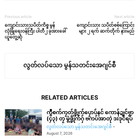
Previous article
Next article
ကျောင်းသားသပိတ်ကိစ္စ မွန်
ကျောင်းသား သပိတ်စစ်ကြောင်း
လုံခြုံရေးဝန်ကြီး ပါတီ၂ ခုအားခေါ်
များ ၂ ရက် ဆက်တိုက် နားမည်
ယူတွေ့ဆုံ
လွတ်လပ်သော မွန်သတင်းအေဂျင်စီ
RELATED ARTICLES
ကွဳစက်ကၠတ်ဖ္ဍိုက်ပၠောပ်နင် ကောန်ဍုင်ဗၟာ
(၄၃) တၠ မွဲဖ္ဍိုက်ဂှ် ဗကပ်အာတုဲ ဒးဒုင်ရပ်
လွတ်လပ်သော မွန်သတင်းအေဂျင်စီ
-
August 7, 2026