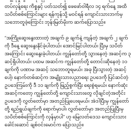
တပ်လှန့်ရေး ကိစ္စနှင့် ပတ်သတ်၍ ဖေဖော်ဝါရီလ ၁၄ ရက်နေ့ အထိ
သပိတ်စစ်ကြောင်းများ ရန်ကုန်သို့ မဝင်ရန် ကျောင်းသားဘက်မှ
သဘောတူခဲ့ကြောင်း ဘုန်းမြတ်မိုးက ဆက်ပြောသည်။
“အကြိုဆွေးနွေးထားတဲ့ အချက် ၉ ချက်နဲ့ ကျန်တဲ့ အချက် ၂ ချက်
ကို ဒီနေ့ ဆွေးနွေးနိုင်ခဲ့ပါတယ်၊ အောင်မြင်ပါတယ်၊ ပြီးမှ သပိတ်
အကြောင်း ဆွေးနွေးခဲ့ပါတယ်၊ ကျွန်တော်တို့ သွားနေတဲ့ အဆင့်က ၃
ဆင့်ရှိပါတယ်၊ ပထမ အဆင်က ကျွန်တော်တို့ တောင်းဆိုနေတဲ့ ၁၁
ချက်ကို ပဏာမ အဆင့် သဘောတူရမယ်၊ အခု ပြီးသွားတဲ့ အဆင့်
ပေါ့၊ နောက်တစ်ဆင့်က အမျိူးသားပညာရေး ဥပဒေကို ပြင်ဆင်တဲ့
ဥပဒေကြမ်းကို ဒီ ၁၁ ချက်ကို ဖြည့်စွက်ပြီး ရေးစွဲရမယ်၊ နောက်ဆုံး
အဆင့်ကတော့ ကျွန်တော်တို့ ကျောင်းသားတွေ လိုချင်တဲ့အတိုင်း
ဥပဒေကို လွှတ်တော်မှာ အတည်ပြုပေးရမယ်၊ အဲဒါပြီးမှ ကျွန်တော်
တို့ ရည်ရွယ်ချက်ကို ရောက်မှာပါ၊ လွှတ်တော်မှာ အတည်ပြုပြီးမှ
သပိတ်စစ်ကြောင်းကို လှန်မှာပါ” ဟု မြေလတ်ဒေသ ကျောင်းသား
ခေါင်းဆောင် ချစ်ဝင်းမောင်က ပြောသည်။