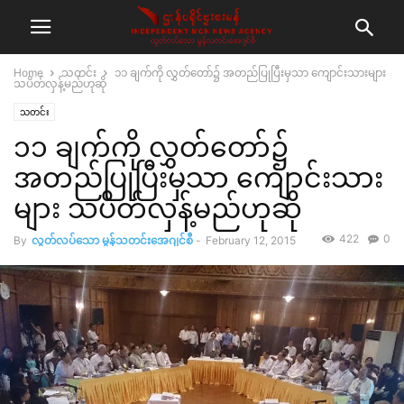
Home
သတင်း
၁၁ ချက်ကို လွှတ်တော်၌ အတည်ပြုပြီးမှသာ ကျောင်းသားများ
သပိတ်လှန့်မည်ဟုဆို
သတင်း
၁၁ ချက်ကို လွှတ်တော်၌
အတည်ပြုပြီးမှသာ ကျောင်းသား
များ သပိတ်လှန့်မည်ဟုဆို
422
0
By
လွတ်လပ်သော မွန်သတင်းအေဂျင်စီ
-
February 12, 2015