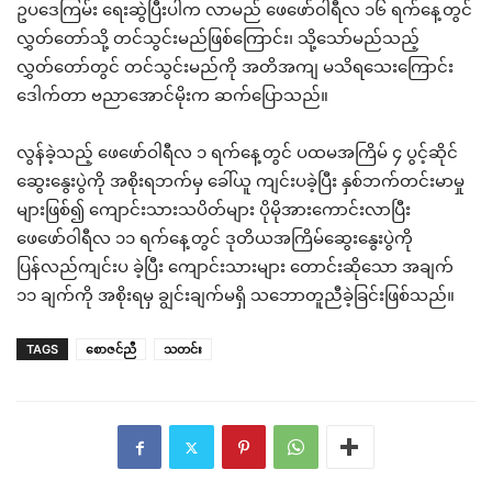
ဥပဒေကြမ်း ရေးဆွဲပြီးပါက လာမည် ဖေဖော်ဝါရီလ ၁၆ ရက်နေ့တွင်
လွှတ်တော်သို့ တင်သွင်းမည်ဖြစ်ကြောင်း၊ သို့သော်မည်သည့်
လွှတ်တော်တွင် တင်သွင်းမည်ကို အတိအကျ မသိရသေးကြောင်း
ဒေါက်တာ ဗညာအောင်မိုးက ဆက်ပြောသည်။
လွန်ခဲ့သည့် ဖေဖော်ဝါရီလ ၁ ရက်နေ့တွင် ပထမအကြိမ် ၄ ပွင့်ဆိုင်
ဆွေးနွေးပွဲကို အစိုးရဘက်မှ ခေါ်ယူ ကျင်းပခဲ့ပြီး နှစ်ဘက်တင်းမာမှု
များဖြစ်၍ ကျောင်းသားသပိတ်များ ပိုမိုအားကောင်းလာပြီး
ဖေဖော်ဝါရီလ ၁၁ ရက်နေ့တွင် ဒုတိယအကြိမ်ဆွေးနွေးပွဲကို
ပြန်လည်ကျင်းပ ခဲ့ပြီး ကျောင်းသားများ တောင်းဆိုသော အချက်
၁၁ ချက်ကို အစိုးရမှ ချွင်းချက်မရှိ သဘောတူညီခဲ့ခြင်းဖြစ်သည်။
TAGS
စောဇင်ညီ
သတင်း