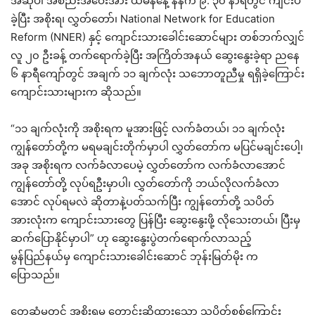
အဆိုပါ အစည်းအဝေးအား ယမန်နေ့ နံနက် ၉: ၃၀ နာရီတွင် ကျင်းပ
ခဲ့ပြီး အစိုးရ၊ လွှတ်တော်၊ National Network for Education
Reform (NNER) နှင့် ကျောင်းသားခေါင်းဆောင်များ တစ်ဘက်လျှင်
လူ ၂၀ ဦးခန့် တက်ရောက်ခဲ့ပြီး အကြိတ်အနယ် ဆွေးနွေးခဲ့ရာ ညနေ
၆ နာရီကျော်တွင် အချက် ၁၁ ချက်လုံး သဘောတူညီမှု ရရှိခဲ့ကြောင်း
ကျောင်းသားများက ဆိုသည်။
“၁၁ ချက်လုံးကို အစိုးရက မူအားဖြင့် လက်ခံတယ်၊ ၁၁ ချက်လုံး
ကျွန်တော်တို့က မရမချင်းတိုက်မှာပါ လွှတ်တော်က မပြင်မချင်းပေါ့၊
အခု အစိုးရက လက်ခံလာပေမဲ့ လွှတ်တော်က လက်ခံလာအောင်
ကျွန်တော်တို့ လုပ်ရဦးမှာပါ၊ လွှတ်တော်ကို ဘယ်လိုလက်ခံလာ
အောင် လုပ်ရမလဲ ဆိုတာနဲ့ပတ်သက်ပြီး ကျွန်တော်တို့ သပိတ်
အားလုံးက ကျောင်းသားတွေ ပြန်ပြီး ဆွေးနွေးဖို့ လိုသေးတယ်၊ ပြီးမှ
ဆက်ပြောနိုင်မှာပါ” ဟု ဆွေးနွေးပွဲတက်ရောက်လာသည့်
မွန်ပြည်နယ်မှ ကျောင်းသားခေါင်းဆောင် ဘုန်းမြတ်မိုး က
ပြောသည်။
တွေ့ဆုံမှုတွင် အစိုးရမှ တောင်းဆိုထားသော သပိတ်စစ်ကြောင်း