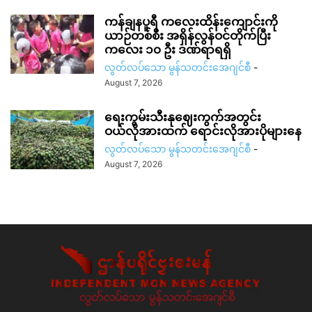
ကန်ချနပူရီ ကလေးထိန်းကျောင်းကို
ယာဉ်တစ်စီး အရှိန်လွန်ဝင်တိုက်ပြီး
ကလေး ၁၀ ဦး ဒဏ်ရာရရှိ
လွတ်လပ်သော မွန်သတင်းအေဂျင်စီ
-
August 7, 2026
ရေးကွမ်းသီးနုဈေးကွက်အတွင်း
ဝယ်လိုအားထက် ရောင်းလိုအားပိုများနေ
လွတ်လပ်သော မွန်သတင်းအေဂျင်စီ
-
August 7, 2026