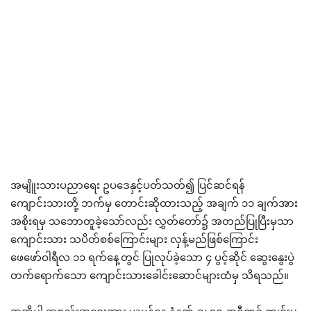
အမျိူးသားပညာရေး ဥပဒေနှင့်ပတ်သတ်၍ ပြင်ဆင်ရန်
ကျောင်းသားတို့ ဘက်မှ တောင်းဆိုထားသည့် အချက် ၁၁ ချက်အား
အစိုးရမှ သဘောတူခဲ့သော်လည်း လွှတ်တော်၌ အတည်ပြုပြီးမှသာ
ကျောင်းသား သပိတ်စစ်ကြောင်းများ လှန့်မည်ဖြစ်ကြောင်း
ဖေဖော်ဝါရီလ ၁၁ ရက်နေ့တွင် ပြုလုပ်ခဲ့သော ၄ ပွင့်ဆိုင် ဆွေးနွေးပွဲ
တက်ရောက်သော ကျောင်းသားခေါင်းဆောင်များထံမှ သိရသည်။