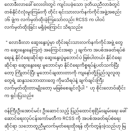
လောခီးလာခေါ် လေးဝါးတွင် ကျင်းပခဲ့သော ဒုတိယညီလာခံတွင်
တစ်နိုင်ငံလုံးမူးကြမ်းကို တိုင်း ရင်းသားလက်နက်ကိုင်အဖွဲ့အစည်း
၁၆ ဖွဲ့က လက်မှတ်ထိုးခဲ့ကြသော်လည်း RCSS က ပါဝင်
လက်မှတ်ထိုးခြင်း မရှိခဲ့ကြောင်း သိရသည်။
＂လောခီးလာ ဆွေးနွေးပွဲမှာ တိုင်းရင်းသားလက်နက်ကိုင်အဖွဲ့ တွေ
က ဆွေးနွေးနေကြတဲ့ အကြောင်းအရာ ၂ ချက်က အပစ်အခတ်ရပ်စဲ
ရေးနဲ့ နိုင်ငံရေးဆိုင်ရာ ဆွေးနွေးပွဲမူဘောင်ပဲ ဖြစ်ပါတယ်၊ နိုင်ငံရေး
ဆိုင်ရာ ဆွေးနွေးရေး မူဘောင်မှာ နိုင်ငံရေးကိစ္စရပ်နဲ့ပတ်သက်ပြီး
တော့ ကြိုတင်ပြီး မူဘောင်ချထားတာကို ကျနော်တို့ပြည်သူလူထု
တွေရဲ့ ဆန္ဒသဘောထားတွေ ကိုမသိရပဲနဲ့ ချက်ချင်းကြီး
လက်မှတ်ထိုးတာမျိုးတော့ မဖြစ်စေချင်လို့ပါ＂ ဟု စိုင်းလောဝ်ဆိုင်း
က ရှင်းပြသည်။
ဝန်ကြီးဦးအောင်မင်း ဦးဆောင်သည့် ပြည်ထောင်စုငြိမ်းချမ်းရေး ဖေါ်
ဆောင်ရေးလုပ်ငန်းကော်မတီက RCSS ကို အပစ်အခတ်ရပ်စဲရေး
ဆိုင်ရာ သဘောတူညီမှုလက်မှတ်ရေးထိုးရန် တိုက်တွန်းခဲ့သည်ဟု မြ