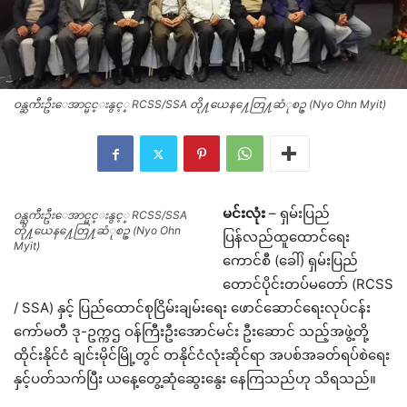
ဝန္ႀကီးဦးေအာင္မင္းနွင့္ RCSS/SSA တို႔ယေန႔ေတြ႔ဆံုစဥ္ (Nyo Ohn Myit)
မင်းလုံး
– ရှမ်းပြည်
ဝန္ႀကီးဦးေအာင္မင္းနွင့္ RCSS/SSA
တို႔ယေန႔ေတြ႔ဆံုစဥ္ (Nyo Ohn
ပြန်လည်ထူထောင်ရေး
Myit)
ကောင်စီ (ခေါ်) ရှမ်းပြည်
တောင်ပိုင်းတပ်မတော် (RCSS
/ SSA) နှင့် ပြည်ထောင်စုငြိမ်းချမ်းရေး ဖောင်ဆောင်ရေးလုပ်ငန်း
ကော်မတီ
ဒု-ဥက္ကဌ ဝန်ကြီးဦးအောင်မင်း ဦးဆောင် သည့်အဖွဲ့တို့
ထိုင်းနိုင်ငံ ချင်းမိုင်မြို့တွင် တနိုင်ငံလုံးဆိုင်ရာ အပစ်အခတ်ရပ်စဲရေး
နှင့်ပတ်သက်ပြီး ယနေ့တွေ့ဆုံဆွေးနွေး နေကြသည်ဟု သိရသည်။