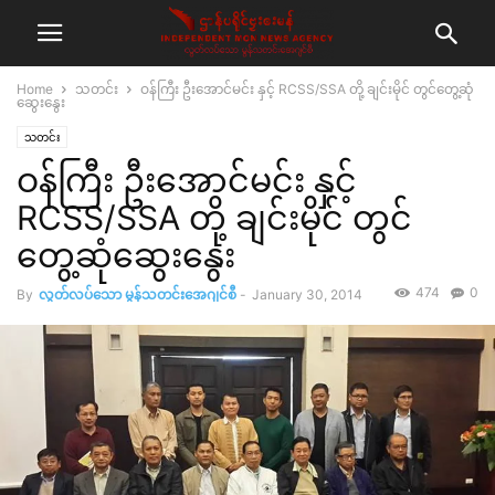
Home
သတင်း
ဝန်ကြီး ဦးအောင်မင်း နှင့် RCSS/SSA တို့ ချင်းမိုင် တွင်တွေ့ဆုံ
ဆွေးနွေး
သတင်း
ဝန်ကြီး ဦးအောင်မင်း နှင့်
RCSS/SSA တို့ ချင်းမိုင် တွင်
တွေ့ဆုံဆွေးနွေး
474
0
By
လွတ်လပ်သော မွန်သတင်းအေဂျင်စီ
-
January 30, 2014