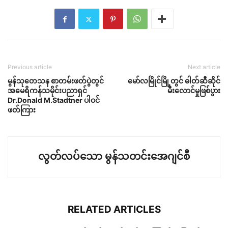
Previous article
Next article
မွန်သုတေသန စာတမ်းဖတ်ပွဲတွင်
မော်လမြိုင်မြို့တွင် ဓါတ်ဆီဆိုင်
အမေရိကန်သမိုင်းပညာရှင်
မီးလောင်မှုဖြစ်ပွား
Dr.Donald M.Stadtner ပါဝင်
ဖတ်ကြား
လွတ်လပ်သော မွန်သတင်းအေဂျင်စီ
RELATED ARTICLES