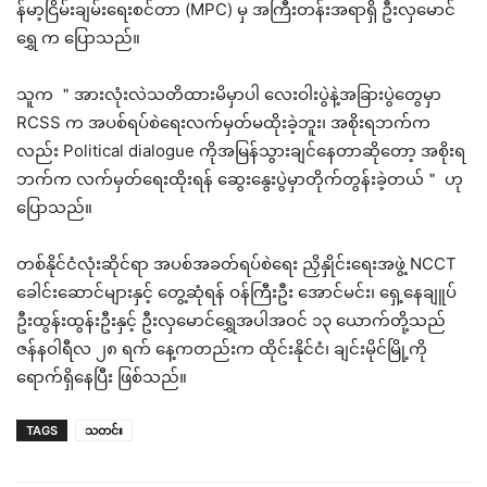
န်မာ့ငြိမ်းချမ်းရေးစင်တာ (MPC) မှ အကြီးတန်းအရာရှိ ဦးလှမောင်
ရွှေ က ပြောသည်။
သူက ＂အားလုံးလဲသတိထားမိမှာပါ လေးဝါးပွဲနဲ့အခြားပွဲတွေမှာ
RCSS က အပစ်ရပ်စဲရေးလက်မှတ်မထိုးခဲ့ဘူး၊ အစိုးရဘက်က
လည်း Political dialogue ကိုအမြန်သွားချင်နေတာဆိုတော့ အစိုးရ
ဘက်က လက်မှတ်ရေးထိုးရန် ဆွေးနွေးပွဲမှာတိုက်တွန်းခဲ့တယ်＂ ဟု
ပြောသည်။
တစ်နိုင်ငံလုံးဆိုင်ရာ အပစ်အခတ်ရပ်စဲရေး ညှိနှိုင်းရေးအဖွဲ့ NCCT
ခေါင်းဆောင်များနှင့် တွေ့ဆုံရန် ဝန်ကြီးဦး အောင်မင်း၊ ရှေ့နေချူပ်
ဦးထွန်းထွန်းဦးနှင့် ဦးလှမောင်ရွှေအပါအဝင် ၁၃ ယောက်တို့သည်
ဇန်နဝါရီလ ၂၈ ရက် နေ့ကတည်းက ထိုင်းနိုင်ငံ၊ ချင်းမိုင်မြို့ကို
ရောက်ရှိနေပြီး ဖြစ်သည်။
TAGS
သတင်း