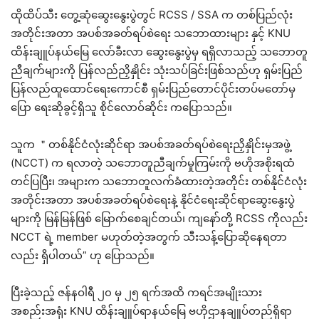
ထိုထိပ်သီး တွေ့ဆုံဆွေးနွေးပွဲတွင် RCSS / SSA က တစ်ပြည်လုံး
အတိုင်းအတာ အပစ်အခတ်ရပ်စဲရေး သဘောထားများ နှင့် KNU
ထိန်းချူပ်နယ်မြေ လော်ခီးလာ ဆွေးနွေးပွဲမှ ရရှိလာသည့် သဘောတူ
ညီချက်များကို ပြန်လည်ညှိနှိုင်း သုံးသပ်ခြင်းဖြစ်သည်ဟု ရှမ်းပြည်
ပြန်လည်ထူထောင်ရေးကောင်စီ ရှမ်းပြည်တောင်ပိုင်းတပ်မတော်မှ
ပြော ရေးဆိုခွင့်ရှိသူ စိုင်လောဝ်ဆိုင်း ကပြောသည်။
သူက ＂တစ်နိုင်ငံလုံးဆိုင်ရာ အပစ်အခတ်ရပ်စဲရေးညှိနှိုင်းမှအဖွဲ့
(NCCT) က ရလာတဲ့ သဘောတူညီချက်မှုကြမ်းကို ဗဟိုအစိုးရထံ
တင်ပြပြီး၊ အများက သဘောတူလက်ခံထားတဲ့အတိုင်း တစ်နိုင်ငံလုံး
အတိုင်းအတာ အပစ်အခတ်ရပ်စဲရေးနဲ့ နိုင်ငံရေးဆိုင်ရာဆွေးနွေးပွဲ
များကို မြန်မြန်ဖြစ် မြောက်စေချင်တယ်၊ ကျနော်တို့ RCSS ကိုလည်း
NCCT ရဲ့ member မဟုတ်တဲ့အတွက် သီးသန့်ပြောဆိုနေရတာ
လည်း ရှိပါတယ်” ဟု ပြောသည်။
ပြီးခဲ့သည့် ဇန်နဝါရီ ၂၀ မှ ၂၅ ရက်အထိ ကရင်အမျိုးသား
အစည်းအရုံး KNU ထိန်းချူပ်ရာနယ်မြေ ဗဟိုဌာနချူပ်တည်ရှိရာ