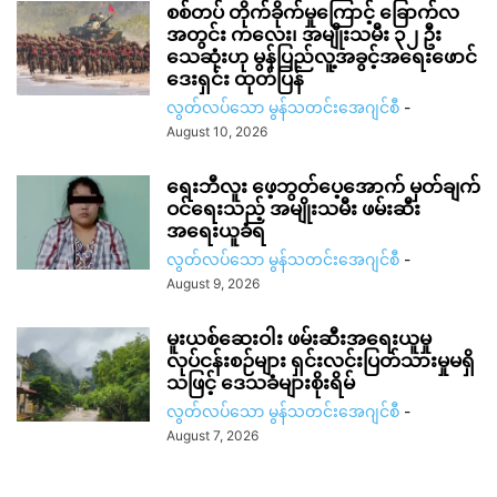
စစ်တပ် တိုက်ခိုက်မှုကြောင့် ခြောက်လ
အတွင်း ကလေး၊ အမျိုးသမီး ၃၂ ဦး
သေဆုံးဟု မွန်ပြည်လူ့အခွင့်အရေးဖောင်
ဒေးရှင်း ထုတ်ပြန်
လွတ်လပ်သော မွန်သတင်းအေဂျင်စီ
-
August 10, 2026
ရေးဘီလူး ဖေ့ဘွတ်ပေ့အောက် မှတ်ချက်
ဝင်ရေးသည့် အမျိုးသမီး ဖမ်းဆီး
အရေးယူခံရ
လွတ်လပ်သော မွန်သတင်းအေဂျင်စီ
-
August 9, 2026
မူးယစ်ဆေးဝါး ဖမ်းဆီးအရေးယူမှု
လုပ်ငန်းစဉ်များ ရှင်းလင်းပြတ်သားမှုမရှိ
သဖြင့် ဒေသခံများစိုးရိမ်
လွတ်လပ်သော မွန်သတင်းအေဂျင်စီ
-
August 7, 2026