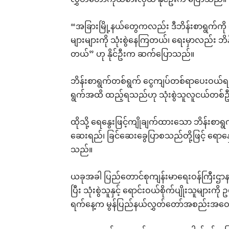
လွှတ်တော်ကိုယ်စားလှယ် နိုင်ဦးက ပြောသည်။
“အခြားမြို့နယ်တွေကလည်း ဒီဘိန်းစာရွက်ကိ
များများကို သုံးစွဲနေကြတယ်၊ ရေးမှာလည်း ဘိ
တယ်” ဟု နိုင်ဦးက ဆက်ပြောသည်။
ဘိန်းစာရွက်တစ်ရွက် ငွေကျပ်တစ်ရာပေးဝယ်ရပြ
ရွက်အထိ ထည့်ရသည်ဟု သုံးစွဲသူလူငယ်တစ်
ထိုသို့ ရေနွေးဖြင့်ကျိုချက်ထားသော ဘိန်းစာရ
ဆေးရည်၊ ခြင်ဆေးခွေပြာစသည်တို့ဖြင့် ရေ
သည်။
ယခုအခါ ပြည်တောင်စုကျန်းမာရေးဝန်ကြီးဌာန
ပြီး သုံးစွဲသူနှင့် ရောင်းဝယ်စိုက်ပျိုးသူမ
ရက်နေ့က မွန်ပြည်နယ်လွှတ်တော်အစည်းအဝ