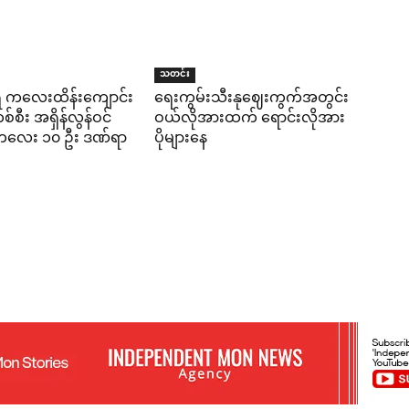
သတင်း
ရီ ကလေးထိန်းကျောင်း
ရေးကွမ်းသီးနုဈေးကွက်အတွင်း
်စီး အရှိန်လွန်ဝင်
ဝယ်လိုအားထက် ရောင်းလိုအား
း ကလေး ၁၀ ဦး ဒဏ်ရာ
ပိုများနေ