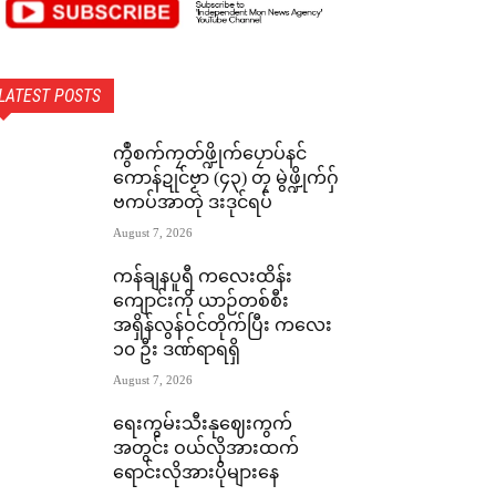
LATEST POSTS
ကွဳစက်ကၠတ်ဖ္ဍိုက်ပၠောပ်နင်
ကောန်ဍုင်ဗၟာ (၄၃) တၠ မွဲဖ္ဍိုက်ဂှ်
ဗကပ်အာတုဲ ဒးဒုင်ရပ်
August 7, 2026
ကန်ချနပူရီ ကလေးထိန်း
ကျောင်းကို ယာဉ်တစ်စီး
အရှိန်လွန်ဝင်တိုက်ပြီး ကလေး
၁၀ ဦး ဒဏ်ရာရရှိ
August 7, 2026
ရေးကွမ်းသီးနုဈေးကွက်
အတွင်း ဝယ်လိုအားထက်
ရောင်းလိုအားပိုများနေ