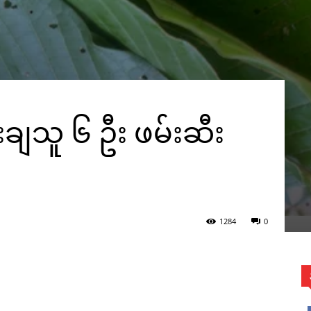
းချသူ ၆ ဦး ဖမ်းဆီး
1284
0
WhatsApp