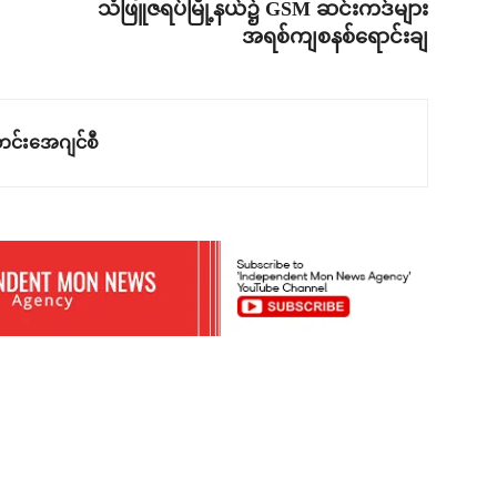
သံဖြူဇရပ်မြို့နယ်၌ GSM ဆင်းကဒ်များ
အရစ်ကျစနစ်ရောင်းချ
င်းအေဂျင်စီ