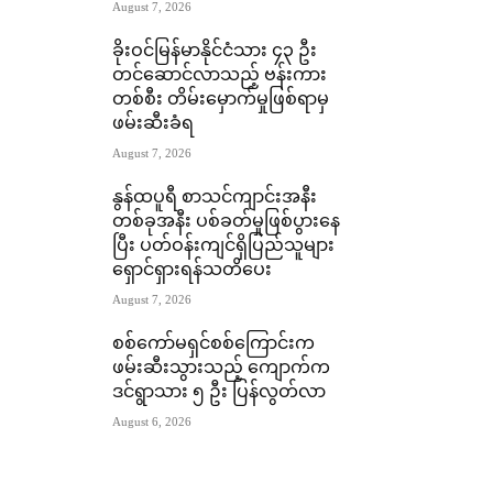
August 7, 2026
ခိုးဝင်မြန်မာနိုင်ငံသား ၄၃ ဦး
တင်ဆောင်လာသည့် ဗန်းကား
တစ်စီး တိမ်းမှောက်မှုဖြစ်ရာမှ
ဖမ်းဆီးခံရ
August 7, 2026
နွန်ထပူရီ စာသင်ကျာင်းအနီး
တစ်ခုအနီး ပစ်ခတ်မှုဖြစ်ပွားနေ
ပြီး ပတ်ဝန်းကျင်ရှိပြည်သူများ
ရှောင်ရှားရန်သတိပေး
August 7, 2026
စစ်ကော်မရှင်စစ်ကြောင်းက
ဖမ်းဆီးသွားသည့် ကျောက်က
ဒင်ရွာသား ၅ ဦး ပြန်လွတ်လာ
August 6, 2026