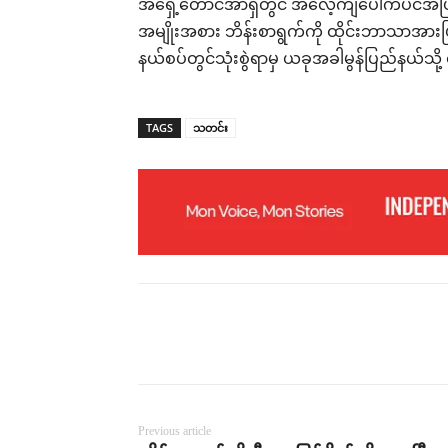
အရှေ့တောင်အာရှတွင် အလေ့ကျပေါက်ပင်အဖြစ် 
အမျိုးအစား ဘိန်းစာရွက်ကို ထိုင်းဘာသာအားဖြ
နယ်စပ်တွင်သုံးစွဲရာမှ ယခုအခါမွန်ပြည်နယ်သို့ 
TAGS
သတင်း
Previous article