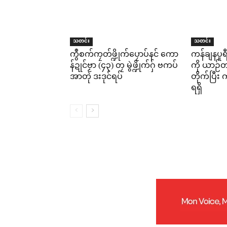
သတင်း
သတင်း
ကွဳစက်ကၠတ်ဖ္ဍိုက်ပၠောပ်နင် ကော
ကန်ချနပူ
န်ဍုင်ဗၟာ (၄၃) တၠ မွဲဖ္ဍိုက်ဂှ် ဗကပ်
ကို ယာဉ်တစ
အာတုဲ ဒးဒုင်ရပ်
တိုက်ပြီ
ရရှိ