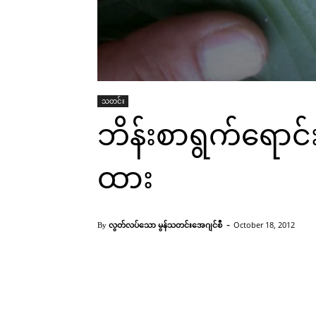
သတင်း
ဘိန်းစာရွက်ရောင်
ထား
-
လွတ်လပ်သော မွန်သတင်းအေဂျင်စီ
October 18, 2012
By
ဘိန်းစာရွက်(IMNA)
Facebook
X
Pinterest