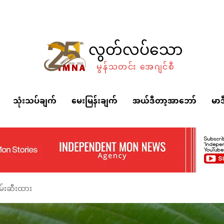
လွတ်လပ်သော
မွန်သတင်း အေဂျင်စီ
သုံးသပ်ချက်
မေးမြန်းချက်
အယ်ဒီတာ့အာဘော်
မာဒ
ဖမ်းဆီးထား