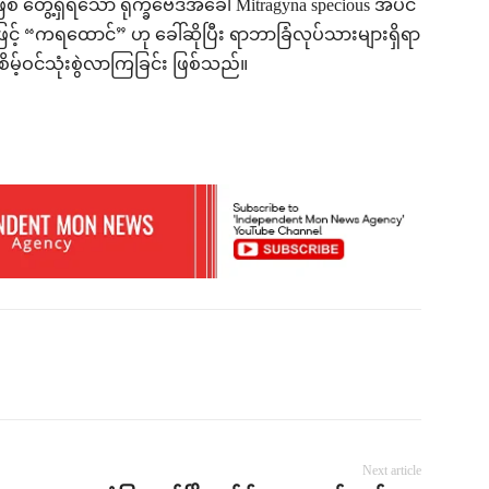
တွေ့ရှိရသော ရုက္ခဗေဒအခေါ် Mitragyna specious အပင်
င့် “ကရထောင်” ဟု ခေါ်ဆိုပြီး ရာဘာခြံလုပ်သားများရှိရာ
စိမ့်ဝင်သုံးစွဲလာကြခြင်း ဖြစ်သည်။
Next article