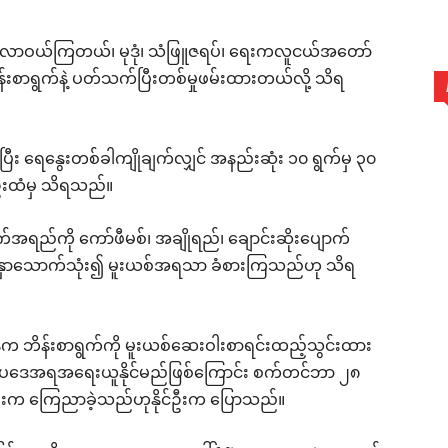
ု လာဝယ်ကြတယ်၊ မုဒုံ၊ သံဖြူဇရပ်၊ ရေးကလူငယ်အတော်
န်းစာရွက်နဲ့ ပတ်သက်ပြီးတစ်မှုဖမ်းထားတယ်လို့ သိရ
ီး ရေနွေးတစ်ခါကျိုချက်လျှင် အနည်းဆုံး ၁၀ ရွက်မှ ၃၀
ဦးထံမှ သိရသည်။
ွက်အရည်ကို ကော်ဖီမစ်၊ အချိုရည်၊ ချောင်းဆိုးပျောက်
ာနှောသောက်သုံး၍ မူးယစ်အရသာ ခံစားကြသည်ဟု သိရ
က ဘိန်းစာရွက်ကို မူးယစ်ဆေးဝါးစာရင်းထည့်သွင်းထား
ျားကို ဥပဒေအရအရေးယူနိုင်မည်ဖြစ်ကြောင်း စက်တင်ဘာ ၂၈
ေးက ကြေညာခဲ့သည်ဟုနိုင်ဦးက ပြောသည်။