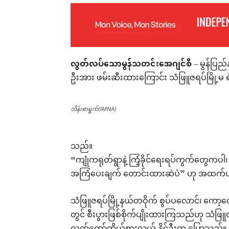
လွတ်လပ်သောမွန်သတင်းအေဂျင်စီ
– မွန်ပြည
ဦးအား ဖမ်းဆီးထားကြောင်း သံဖြူဇရပ်မြို့မ
ဘိန်းစာရွက်(IMNA)
သည်။
“ကျုံကရုတ်ရွာနဲ့ ကြံ့ခိုင်ရေးရပ်ကွက်တွေကပါ
အကြံပေးချက် တောင်းထားဆဲပဲ” ဟု အထက်ပ
သံဖြူဇရပ်မြို့နယ်တဝိုက် စွပ်ပလောင်၊ ကော့လ
တွင် စီးပွားဖြစ်စိုက်ပျိုးထားကြသည်ဟု သံဖြူဇ