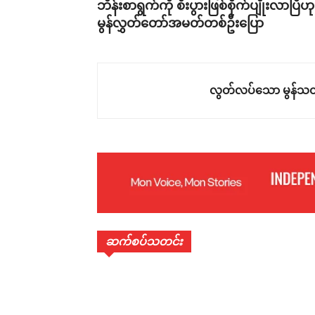
ဘိန်းစာရွက်ကို စီးပွားဖြစ်စိုက်ပျိုးလာပြီဟု
မွန်လွှတ်တော်အမတ်တစ်ဦးပြော
လွတ်လပ်သော မွန်သတ
ဆက်စပ်သတင်း