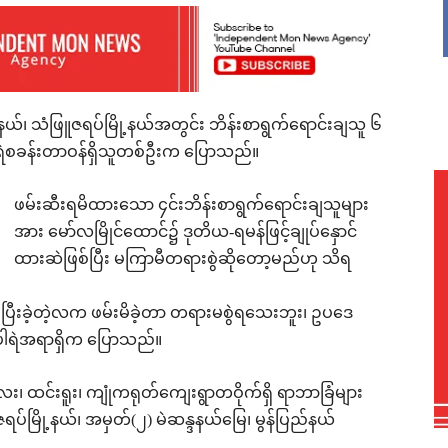
်နယ်၊ သံဖြူဇရပ်မြို့နယ်အတွင်း ဘိန်းစာရွက်ရောင်းချသူ ၆
 ရဲစခန်းတာဝန်ရှိသူတစ်ဦးက ပြောသည်။
ဖမ်းဆီးရမိထားသော ၄င်းဘိန်းစာရွက်ရောင်းချသူများ
အား မော်လမြိုင်ထောင်၌ ဒုတိယ-ရမန်ဖြင့်ချုပ်နှောင်
ထားဆဲဖြစ်ပြီး မကြာမီတရားစွဲဆိုတော့မည်ဟု သိရ
၊ ပြီးခဲ့တဲ့လက ဖမ်းမိခဲ့တာ တရားမစွဲရသေးဘူး၊ ဥပဒေ
ါရဲအရာရှိက ပြောသည်။
ေး၊ ထင်းရူး၊ ကျုံကရုတ်ကျေးရွာတဝိုက်ရှိ ရာဘာခြံများ
ရပ်မြို့နယ်၊ အမှတ်(၂) မဲဆန္ဒနယ်မြေ၊ မွန်ပြည်နယ်