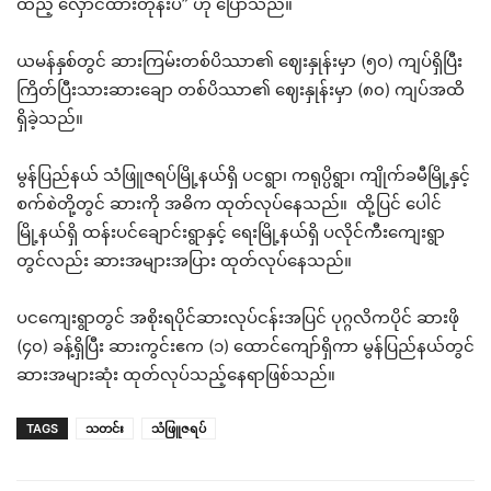
ထည့် လှောင်ထားတုန်းပဲ” ဟု ပြောသည်။
ယမန်နှစ်တွင် ဆားကြမ်းတစ်ပိဿာ၏ ဈေးနှုန်းမှာ (၅၀) ကျပ်ရှိပြီး
ကြိတ်ပြီးသားဆားချော တစ်ပိဿာ၏ ဈေးနှုန်းမှာ (၈၀) ကျပ်အထိ
ရှိခဲ့သည်။
မွန်ပြည်နယ် သံဖြူဇရပ်မြို့နယ်ရှိ ပငရွာ၊ ကရုပ္ပိရွာ၊ ကျိုက်ခမီမြို့နှင့်
စက်စဲတို့တွင် ဆားကို အဓိက ထုတ်လုပ်နေသည်။ ထို့ပြင် ပေါင်
မြို့နယ်ရှိ ထန်းပင်ချောင်းရွာနှင့် ရေးမြို့နယ်ရှိ ပလိုင်ကီးကျေးရွာ
တွင်လည်း ဆားအများအပြား ထုတ်လုပ်နေသည်။
ပငကျေးရွာတွင် အစိုးရပိုင်ဆားလုပ်ငန်းအပြင် ပုဂ္ဂလိကပိုင် ဆားဖို
(၄၀) ခန့်ရှိပြီး ဆားကွင်းဧက (၁) ထောင်ကျော်ရှိကာ မွန်ပြည်နယ်တွင်
ဆားအများဆုံး ထုတ်လုပ်သည့်နေရာဖြစ်သည်။
TAGS
သတင်း
သံဖြူဇရပ်