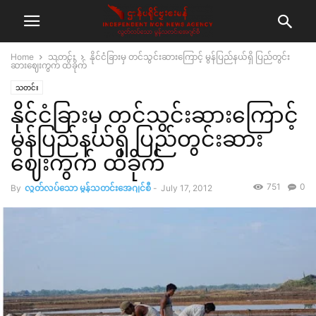
Home
သတင်း
နိုင်ငံခြားမှ တင်သွင်းဆားကြောင့် မွန်ပြည်နယ်ရှိ ပြည်တွင်း
ဆားဈေးကွက် ထိခိုက်
သတင်း
နိုင်ငံခြားမှ တင်သွင်းဆားကြောင့်
မွန်ပြည်နယ်ရှိ ပြည်တွင်းဆား
ဈေးကွက် ထိခိုက်
751
0
By
လွတ်လပ်သော မွန်သတင်းအေဂျင်စီ
-
July 17, 2012