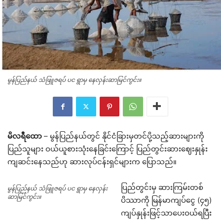
မွန်ပြည်နယ် သံဖြူဇရပ် ပင ရွာမှ နေလှန်းဆာမြင်ကွင်း။
မိလရီထော
– မွန်ပြည်နယ်တွင် နိုင်ငံခြားမှတင်ပို့သည့်ဆားများကို
ပြည်သူများ ဝယ်ယူစားသုံးနေခြင်းကြောင့် ပြည်တွင်းဆားဈေးနှုန်း
ကျဆင်းနေသည်ဟု ဆားလုပ်ငန်းရှင်များက ပြောသည်။
ပြည်တွင်းမှ ဆားကြမ်းတစ်
မွန်ပြည်နယ် သံဖြူဇရပ် ပင ရွာမှ နေလှန်း
ဆာမြင်ကွင်း။
ပိဿာကို မြန်မာကျပ်ငွေ (၄၅)
ကျပ်နှုန်းဖြင့်သာပေးဝယ်ရပြီး