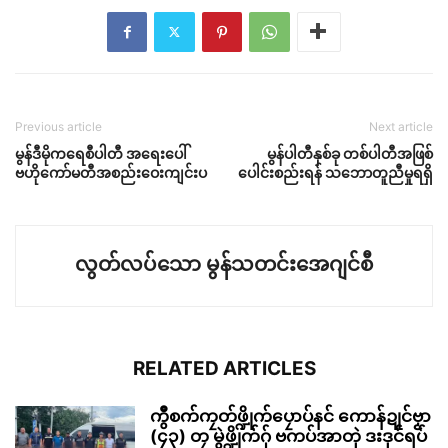
Previous article
Next article
မွန်ဒီမိုကရေစီပါတီ အရေးပေါ်
မွန်ပါတီနှစ်ခု တစ်ပါတီအဖြစ်
ဗဟိုကော်မတီအစည်းဝေးကျင်းပ
ပေါင်းစည်းရန် သဘောတူညီမှုရရှိ
လွတ်လပ်သော မွန်သတင်းအေဂျင်စီ
RELATED ARTICLES
ကွဳစက်ကၠတ်ဖ္ဍိုက်ပၠောပ်နင် ကောန်ဍုင်ဗၟာ
(၄၃) တၠ မွဲဖ္ဍိုက်ဂှ် ဗကပ်အာတုဲ ဒးဒုင်ရပ်