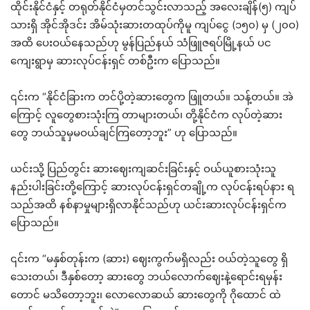
ထိုင်းနိုင်ငံနှင့် တရုတ်နိုင်ငံမှတင်သွင်းလာသည့် အလေးချိန်(၅) ကျပ်
သားရှိ အိုင်အိုဒင်း အိမ်သုံးဆားတထုပ်ကိုမူ ကျပ်ငွေ (၁၅၀) မှ (၂၀ဝ)
အထိ ပေးဝယ်နေသည်ဟု မွန်ပြည်နယ် သံဖြူဇရပ်မြို့နယ် ပင
ကျေးရွာမှ ဆားလုပ်ငန်းရှင် တစ်ဦးက ပြောသည်။
၎င်းက “နိုင်ငံခြားက တင်ပို့တဲ့ဆားတွေက ဖြူတယ်။ သန့်တယ်။ အဲ
ကြောင့် လူတွေစားသုံးကြ တာများတယ်၊ တို့နိုင်ငံက လုပ်တဲ့ဆား
တွေ ဘယ်သူမှမဝယ်ချင်ကြတော့ဘူး” ဟု ပြောသည်။
ယင်းသို့ ပြည်တွင်း ဆားဈေးကျဆင်းခြင်းနှင့် ဝယ်ယူစားသုံးသူ
နည်းပါးခြင်းတို့ကြောင့် ဆားလုပ်ငန်းရှင်တချို့က လုပ်ငန်းရပ်နား ရ
သည်အထိ နစ်နာမှုများရှိလာနိုင်သည်ဟု ယင်းဆားလုပ်ငန်းရှင်က
ပြောသည်။
၎င်းက “မနှစ်တုန်းက (ဆား) ဈေးကွက်မရှိလည်း ဝယ်တဲ့သူတွေ ရှိ
သေးတယ်၊ ဒီနှစ်တော့ ဆားတွေ ဘယ်လောက်ဈေးနဲ့ရောင်းရမှန်း
တောင် မသိတော့ဘူး၊ လောလောဆယ် ဆားတွေကို ဂိုထောင် ထဲ