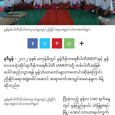
မွန်နှစ်ပါတီကိုယ်စားလှယ်များနှင့် ညှိနှိုင်းရေးအဖွဲ့ဝင်သံဃာတော်များ
နဒီမွန်
– ၂၀၁၂ ခုနှစ် မကုန်မီတွင် မွန်ဒီမိုကရေစီပါတီ(MDP)နှင့် မွန်
ဒေသလုံးဆိုင်ရာဒီမိုကရေစီပါတီ (AMDP)တို့ တစ်ပါတီအဖြစ်
ပေါင်းစည်းသွားရန် မွန်သံဃာတော်များကတောင်းဆိုခဲ့ကြောင်း
ညှိနှိုင်းရေးအဖွဲ့ခေါင်းဆောင် ဆရာတော်အသျှင်ခေမာနန္ဒက မိန့်
ဆိုသည်။၊
ပြီးခဲ့သည့် ဇွန်လ (၁၈) ရက်နေ့
မွန်နှစ်ပါတီကိုယ်စားလှယ်များနှင့် ညှိနှိုင်း
ရေးအဖွဲ့ဝင်သံဃာတော်များ
တွင် မွန်ပြည်နယ်၊ သံဖြူဇရပ်
မြို့၊ အောင်သာယာရယ်ကွက်