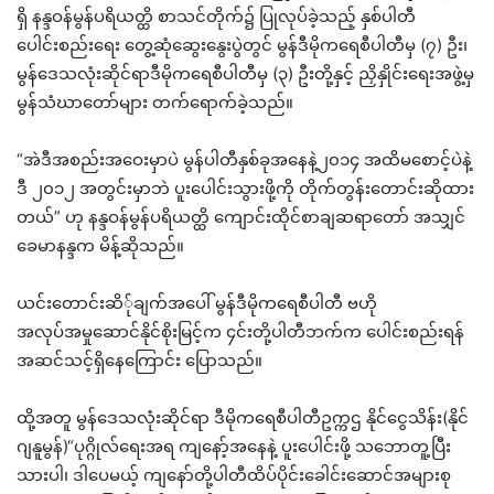
ရှိ နန္ဒဝန်မွန်ပရိယတ္ထိ စာသင်တိုက်၌ ပြုလုပ်ခဲ့သည့် နှစ်ပါတီ
ပေါင်းစည်းရေး တွေ့ဆုံဆွေးနွေးပွဲတွင် မွန်ဒီမိုကရေစီပါတီမှ (၇) ဦး၊
မွန်ဒေသလုံးဆိုင်ရာဒီမိုကရေစီပါတီမှ (၃) ဦးတို့နှင့် ညှိနှိုင်းရေးအဖွဲ့မှ
မွန်သံဃာတော်များ တက်ရောက်ခဲ့သည်။
“အဲဒီအစည်းအဝေးမှာပဲ မွန်ပါတီနှစ်ခုအနေနဲ့၂၀၁၄ အထိမစောင့်ပဲနဲ့
ဒီ ၂၀၁၂ အတွင်းမှာဘဲ ပူးပေါင်းသွားဖို့ကို တိုက်တွန်းတောင်းဆိုထား
တယ်” ဟု နန္ဒဝန်မွန်ပရိယတ္ထိ ကျောင်းထိုင်စာချဆရာတော် အသျှင်
ခေမာနန္ဒက မိန့်ဆိုသည်။
ယင်းတောင်းဆိ်ုချက်အပေါ် မွန်ဒီမိုကရေစီပါတီ ဗဟို
အလုပ်အမှုဆောင်နိုင်စိုးမြင့်က ၄င်းတို့ပါတီဘက်က ပေါင်းစည်းရန်
အဆင်သင့်ရှိနေကြောင်း ပြောသည်။
ထို့အတူ မွန်ဒေသလုံးဆိုင်ရာ ဒီမိုကရေစီပါတီဥက္ကဌ နိုင်ငွေသိန်း(နိုင်
ဂျနူမွန်)“ပုဂ္ဂိုလ်ရေးအရ ကျနော့်အနေနဲ့ ပူးပေါင်းဖို့ သဘောတူ့ပြီး
သားပါ၊ ဒါပေမယ့် ကျနော်တို့ပါတီထိပ်ပိုင်းခေါင်းဆောင်အများစု