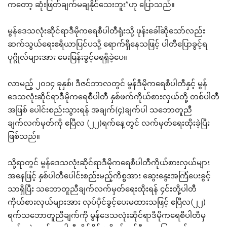
ကတော့ ဆုံးဖြတ်ချက်မချနိုင်သေးဘူး”ဟု ပြောသည်။
မွန်ဒေသလုံးဆိုင်ရာဒီမိုကရေစီပါတီရုံးသို့ ဖုန်းခေါ်ဆိုသော်လည်း
ဆက်သွယ်ရေးဧရိယာပြင်ပသို့ ရောက်ရှိနေသဖြင့် ပါတီပြောခွင့်ရ
ပုဂ္ဂိုလ်များအား မေးမြန်းခွင့်မရရှိခဲ့ပေ။
လာမည့် ၂၀၁၄ ခုနှစ်၊ ဒီဇင်ဘာလတွင် မွန်ဒီမိုကရေစီပါတီနှင့် မွန်
ဒေသလုံးဆိုင်ရာဒီမိုကရေစီပါတီ နှစ်ဖက်ကိုယ်စားလှယ်တို့ တစ်ပါတီ
အဖြစ် ပေါင်းစည်းသွားရန် အချက်(၄)ချက်ပါ သဘောတူညီ
ချက်လက်မှတ်ကို ဧပြီလ (၂၂)ရက်နေ့တွင် လက်မှတ်ရေးထိုးခဲ့ပြီး
ဖြစ်သည်။
သို့ရာတွင် မွန်ဒေသလုံးဆိုင်ရာဒီမိုကရေစီပါတီကိုယ်စားလှယ်များ
အနေဖြင့် နှစ်ပါတီပေါင်းစည်းမည့်ကိစ္စအား ဆွေးနွေးအကြံပေးခွင့်
သာရှိပြီး သဘောတူညီချက်လက်မှတ်ရေးထိုးရန် ၄င်းတို့ပါတီ
ကိုယ်စားလှယ်များအား လုပ်ပိုင်ခွင့်ပေးမထားသဖြင့် ဧပြီလ(၂၂)
ရက်သဘောတူညီချက်ကို မွန်ဒေသလုံးဆိုင်ရာဒီမိုကရေစီပါတီမှ