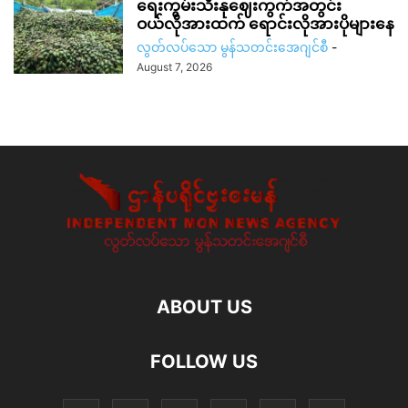
ရေးကွမ်းသီးနုဈေးကွက်အတွင်း
ဝယ်လိုအားထက် ရောင်းလိုအားပိုများနေ
လွတ်လပ်သော မွန်သတင်းအေဂျင်စီ
-
August 7, 2026
ABOUT US
FOLLOW US