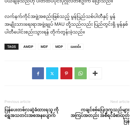
ပယ်ချခဲ့သည်ဟု ပါတီထိပ်ပိုင်းပုဂ္ဂိုလ်တစ်ဦးက ပြောသည်။
လက်နက်ကိုင်အဖွဲ့အစည်းဖြစ်သည့် မွန်ပြည်သစ်ပါတီနှင့် မွန်
အမျိုးသားရေးရာအဖွဲ့ချုပ် MAU တို့သည်လည်း ပြည်တွင်းရှိ မွန်နှစ်
ပါတီပေါင်းစည်းသွားရန် တိုက်တွန်းခဲ့သည်။
TAGS
AMDP
MDF
MDP
သတင်း
Previous article
Next article
ပြန်ပေးတစ်လဆွဲခံထားရသူ ကို
ကချင်စစ်ပြေးဒုက္ခသည်များ
ရွှေအသတင်းအစအနပျောက်
အကြပ်အတည်း အစီရင်ခံစာထုတ်
ပြန်