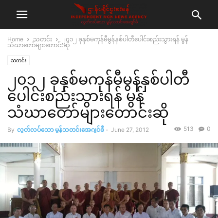
Home
သတင်း
၂၀၁၂ ခုနှစ်မကုန်မီမွန်နှစ်ပါတီပေါင်းစည်းသွားရန် မွန်
သံဃာတော်များတောင်းဆို
သတင်း
၂၀၁၂ ခုနှစ်မကုန်မီမွန်နှစ်ပါတီ
ပေါင်းစည်းသွားရန် မွန်
သံဃာတော်များတောင်းဆို
513
0
By
လွတ်လပ်သော မွန်သတင်းအေဂျင်စီ
-
June 27, 2012