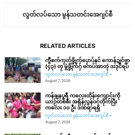
လွတ်လပ်သော မွန်သတင်းအေဂျင်စီ
RELATED ARTICLES
ကွဳစက်ကၠတ်ဖ္ဍိုက်ပၠောပ်နင် ကောန်ဍုင်ဗၟာ
(၄၃) တၠ မွဲဖ္ဍိုက်ဂှ် ဗကပ်အာတုဲ ဒးဒုင်ရပ်
လွတ်လပ်သော မွန်သတင်းအေဂျင်စီ
-
August 7, 2026
ကန်ချနပူရီ ကလေးထိန်းကျောင်းကို
ယာဉ်တစ်စီး အရှိန်လွန်ဝင်တိုက်ပြီး
ကလေး ၁၀ ဦး ဒဏ်ရာရရှိ
လွတ်လပ်သော မွန်သတင်းအေဂျင်စီ
-
August 7, 2026