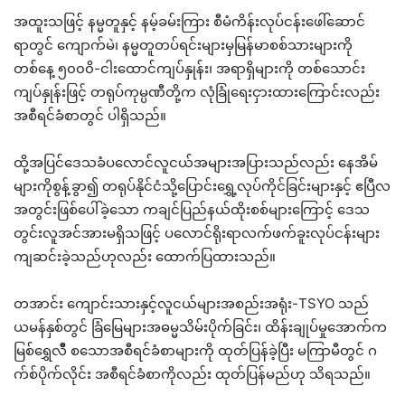
အထူးသဖြင့် နမ္မတူနှင့် နမ့်ခမ်းကြား စီမံကိန်းလုပ်ငန်းဖေါ်ဆောင်
ရာတွင် ကျောက်မဲ၊ နမ္မတူတပ်ရင်းများမှမြန်မာစစ်သားများကို
တစ်နေ့ ၅၀၀၀ိ-ငါးထောင်ကျပ်နှုန်း၊ အရာရှိများကို တစ်သောင်း
ကျပ်နှုန်းဖြင့် တရုပ်ကုမ္ပဏီတို့က လုံခြုံရေးငှားထားကြောင်းလည်း
အစီရင်ခံစာတွင် ပါရှိသည်။
ထို့အပြင်ဒေသခံပလောင်လူငယ်အများအပြားသည်လည်း နေအိမ်
များကိုစွန့်ခွာ၍ တရုပ်နိုင်ငံသို့ပြောင်းရွှေ့လုပ်ကိုင်ခြင်းများနှင့် ဧပြီလ
အတွင်းဖြစ်ပေါ်ခဲ့သော ကချင်ပြည်နယ်ထိုးစစ်များကြောင့် ဒေသ
တွင်းလူအင်အားမရှိသဖြင့် ပလောင်ရိုးရာလက်ဖက်ခူးလုပ်ငန်းများ
ကျဆင်းခဲ့သည်ဟုလည်း ထောက်ပြထားသည်။
တအာင်း ကျောင်းသားနှင့်လူငယ်များအစည်းအရုံး-TSYO သည်
ယမန်နှစ်တွင် ခြံမြေများအဓမ္မသိမ်းပိုက်ခြင်း၊ ထိန်းချုပ်မှုအောက်က
မြစ်ရွှေလီီ စသောအစီရင်ခံစာများကို ထုတ်ပြန်ခဲ့ပြီး မကြာမီတွင် ဂ
က်စ်ပိုက်လိုင်း အစီရင်ခံစာကိုလည်း ထုတ်ပြန်မည်ဟု သိရသည်။