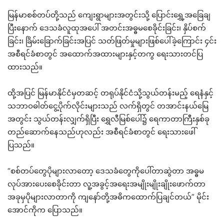
မြန်မာစစ်တပ်တို့သည် ကျေးရွာများအတွင်းသို့ ပြောင်းရွှေ့အခြေချ
ပြီးနောက် ဒေသခံလူထုအပေါ် အတင်းအဓ္ဓမစေခိုင်းခြင်း၊ နှိပ်စက်
ခြင်း၊ ခြိမ်းခြောက်ခြင်းအပြင် သတ်ဖြတ်မှုများဖြစ်ပေါ်ခဲ့ကြောင်း ၄င်း
အစီရင်ခံစာတွင် အထောက်အထားများနှင့်တကွ ရေးသားတင်ပြ
ထားသည်။
ထို့အပြင် မြန်မာနိုင်ငံမှတဆင့် တရုပ်နိုင်ငံသို့သွယ်တန်းမည့် ရေနံနှင့်
သဘာဝဓါတ်ငွေ့ပိုက်လိုင်းများသည် လက်ရှိတွင် တအာင်းနယ်မြေ
အတွင်း သွယ်တန်းလျှက်ရှိပြီး ရွှေလီမြစ်ပေါ်၌ ရေကာတာကြီးနှစ်ခု
တည်ဆောက်နေသည်ဟုလည်း အစီရင်ခံစာတွင် ရေးသားဖေါ်
ပြသည်။
“စစ်တပ်တွေပိုများလာတော့ ဒေသခံတွေကိုပေါ်တာဆွဲတာ အဓ္ဓမ
လုပ်အားပေးစေခိုင်းတာ လူ့အခွင့်အရေးအမျိုးမျိုးချိုးဖောက်တာ
အခုမှပိုများလာတာကို ကျနော်တို့အဓိကထောက်ပြချင်တယ်” မိုင်း
အောင်ကိုက ပြောသည်။