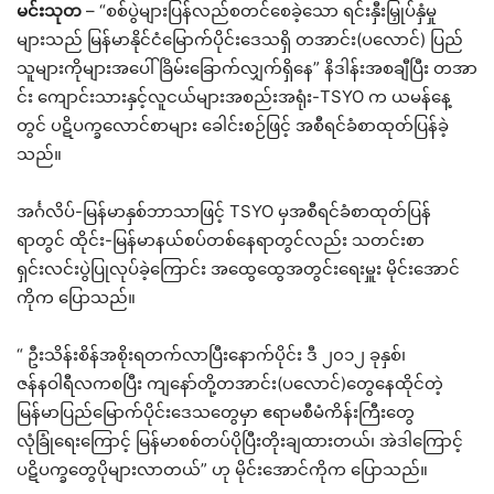
မင်းသုတ
– “စစ်ပွဲများပြန်လည်စတင်စေခဲ့သော ရင်းနှီးမြှုပ်နှံမှု
များသည် မြန်မာနိုင်ငံမြောက်ပိုင်းဒေသရှိ တအာင်း(ပလောင်) ပြည်
သူများကိုများအပေါ်ခြိမ်းခြောက်လျှက်ရှိနေ” နိဒါန်းအစချီပြီး တအာ
င်း ကျောင်းသားနှင့်လူငယ်များအစည်းအရုံး-TSYO က ယမန်နေ့
တွင် ပဋိပက္ခလောင်စာများ ခေါင်းစဉ်ဖြင့် အစီရင်ခံစာထုတ်ပြန်ခဲ့
သည်။
အင်္ဂလိပ်-မြန်မာနှစ်ဘာသာဖြင့် TSYO မှအစီရင်ခံစာထုတ်ပြန်
ရာတွင် ထိုင်း-မြန်မာနယ်စပ်တစ်နေရာတွင်လည်း သတင်းစာ
ရှင်းလင်းပွဲပြုလုပ်ခဲ့ကြောင်း အထွေထွေအတွင်းရေးမှူး မိုင်းအောင်
ကိုက ပြောသည်။
“ ဦးသိန်းစိန်အစိုးရတက်လာပြီးနောက်ပိုင်း ဒီ ၂၀၁၂ ခုနှစ်၊
ဇန်နဝါရီလကစပြီး ကျနော်တို့တအာင်း(ပလောင်)တွေနေထိုင်တဲ့
မြန်မာပြည်မြောက်ပိုင်းဒေသတွေမှာ ဧရာမစီမံကိန်းကြီးတွေ
လုံခြုံရေးကြောင့် မြန်မာစစ်တပ်ပိုပြီးတိုးချထားတယ်၊ အဲဒါကြောင့်
ပဋိပက္ခတွေပိုများလာတယ်” ဟု မိုင်းအောင်ကိုက ပြောသည်။