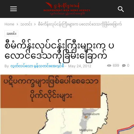
Home
သတင်း
စီမံကိန်းလုပ်ငန်းကြီးများက ပလောင်ဒေသကိုခြိမ်းခြောက်
သတင်း
စီမံကိန်းလုပ်ငန်းကြီးများက ပ
လောင်ဒေသကိုခြိမ်းခြောက်
699
0
By
လွတ်လပ်သော မွန်သတင်းအေဂျင်စီ
-
May 24, 2012