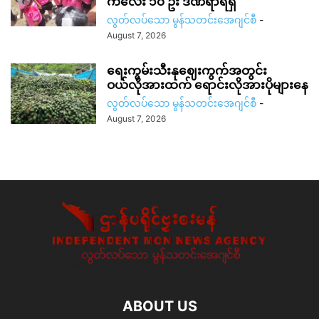
ကလေး ၁၀ ဦး ဒဏ်ရာရရှိ
လွတ်လပ်သော မွန်သတင်းအေဂျင်စီ
-
August 7, 2026
ရေးကွမ်းသီးနုဈေးကွက်အတွင်း
ဝယ်လိုအားထက် ရောင်းလိုအားပိုများနေ
လွတ်လပ်သော မွန်သတင်းအေဂျင်စီ
-
August 7, 2026
ABOUT US