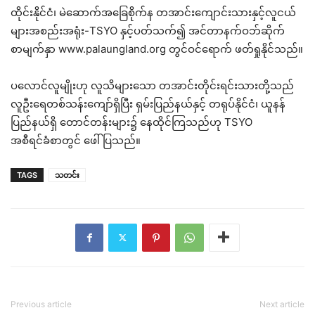
ထိုင်းနိုင်ငံ၊ မဲဆောက်အခြေစိုက်န တအာင်းကျောင်းသားနှင့်လူငယ်
များအစည်းအရုံး-TSYO နှင့်ပတ်သက်၍ အင်တာနက်ဝဘ်ဆိုက်
စာမျက်နှာ www.palaungland.org တွင်ဝင်ရောက် ဖတ်ရှုနိုင်သည်။
ပလောင်လူမျိုးဟု လူသိများသော တအာင်းတိုင်းရင်းသားတို့သည်
လူဦးရေတစ်သန်းကျော်ရှိပြီး ရှမ်းပြည်နယ်နှင့် တရုပ်နိုင်ငံ၊ ယူနန်
ပြည်နယ်ရှိ တောင်တန်းများ၌ နေထိုင်ကြသည်ဟု TSYO
အစီရင်ခံစာတွင် ဖေါ်ပြသည်။
TAGS
သတင်း
Previous article
Next article