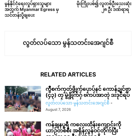
မွန်နိုင်ငံရေးလှုပ်ရှားသူများ
မိုးကြိုးပစ်၍ လူတစ်ဦးသေးဆုံး
အတွက် Myanmar Egress မှ
၂၈ ဦး ဒဏ်ရာရ
သင်တန်းပို့ချပေး
လွတ်လပ်သော မွန်သတင်းအေဂျင်စီ
RELATED ARTICLES
ကွဳစက်ကၠတ်ဖ္ဍိုက်ပၠောပ်နင် ကောန်ဍုင်ဗၟာ
(၄၃) တၠ မွဲဖ္ဍိုက်ဂှ် ဗကပ်အာတုဲ ဒးဒုင်ရပ်
လွတ်လပ်သော မွန်သတင်းအေဂျင်စီ
-
August 7, 2026
ကန်ချနပူရီ ကလေးထိန်းကျောင်းကို
ယာဉ်တစ်စီး အရှိန်လွန်ဝင်တိုက်ပြီး