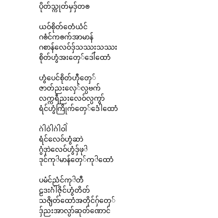
ပိုတ်သ္ကုတ်မှဒှ်တၜ
ယဝ်စိုတ်တေံယံင်
ဂၜံင်ကၜက်အာမာန်
ဂစာန်လေဝ်ဒှ်သဿးသဿး
စိုတ်ဟွံအးတှေ်ဒေါံထောံ
ဟွံပေင်စိုတ်ဟီုတှေ်
ဇာတ်ညးလှေ်လ္ပဗက်
လက္ကရဵညးလေဝ်လ္ပကွာ်
ရံင်ဟွံကြိုက်တှေ်ဒေံါထောံ
ဂဲါဝဲါဂဲါဝါဲ
ရံင်လေဝ်ဟွံဆာဲ
ဂွံဒှာဲလေဝ်ဟွံဒှ်ဖုႝ
ဒုင်ကုႝမာန်တှေ်ကုႝထောံ
ပမံင်ညံင်ကုႝတီ
ဠဒးဂံါဇိုင်ဟွံတိတ်
သၛိတ်ထောံအတိုင်ဂှ်တှေ်
ဒှ်ညးအာလ္ပာ်ဆုတ်ဏောင်