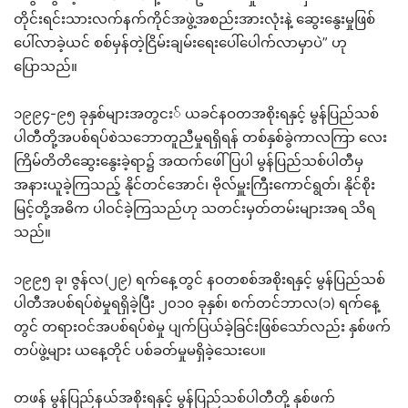
တိုင်းရင်းသားလက်နက်ကိုင်အဖွဲ့အစည်းအားလုံးနဲ့ ဆွေးနွေးမှုဖြစ်
ပေါ်လာခဲ့ယင် စစ်မှန်တဲ့ငြိမ်းချမ်းရေးပေါ်ပေါက်လာမှာပဲ” ဟု
ပြောသည်။
၁၉၉၄-၉၅ ခုနှစ်များအတွငး် ယခင်နဝတအစိုးရနှင့် မွန်ပြည်သစ်
ပါတီတို့အပစ်ရပ်စဲသဘောတူညီမှုရရှိရန် တစ်နှစ်ခွဲကာလကြာ လေး
ကြိမ်တိတိဆွေးနွေးခဲ့ရာ၌ အထက်ဖေါ်ပြပါ မွန်ပြည်သစ်ပါတီမှ
အနားယူခဲ့ကြသည့် နိုင်တင်အောင်၊ ဗိုလ်မှူးကြီးကောင်ရွတ်၊ နိုင်စိုး
မြင့်တို့အဓိက ပါဝင်ခဲ့ကြသည်ဟု သတင်းမှတ်တမ်းများအရ သိရ
သည်။
၁၉၉၅ ခု၊ ဇွန်လ(၂၉) ရက်နေ့တွင် နဝတစစ်အစိုးရနှင့် မွန်ပြည်သစ်
ပါတီအပစ်ရပ်စဲမှုရရှိခဲ့ပြီး ၂၀၁၀ ခုနှစ်၊ စက်တင်ဘာလ(၁) ရက်နေ့
တွင် တရားဝင်အပစ်ရပ်စဲမှု ပျက်ပြယ်ခဲ့ခြင်းဖြစ်သော်လည်း နှစ်ဖက်
တပ်ဖွဲ့များ ယနေ့တိုင် ပစ်ခတ်မှုမရှိခဲ့သေးပေ။
တဖန် မွန်ပြည်နယ်အစိုးရနှင့် မွန်ပြည်သစ်ပါတီတို့ နှစ်ဖက်