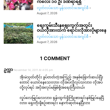
ကလေး ၁၀ ဦး ဒဏ်ရာရရှိ
လွတ်လပ်သော မွန်သတင်းအေဂျင်စီ
-
August 7, 2026
ရေးကွမ်းသီးနုဈေးကွက်အတွင်း
ဝယ်လိုအားထက် ရောင်းလိုအားပိုများနေ
လွတ်လပ်သော မွန်သတင်းအေဂျင်စီ
-
August 7, 2026
1 COMMENT
ဥက္ကာ
November 14, 2011 At 4:05 pm
အိုးမဲသုတ်တိုင်း ခွပ်တတ်တဲ့အကြည့် အနှစ်ခြောက်ဆယ်ပြီး
တောင် ယောင်နေသေးလား၊ လိုအပ်လို့လုပ်သလား၊ လိုအပ်
လို့လုပ်ရင် အပိုအလုပ်မဖြစ်ဖို့အရေးကြီးတယ်၊
လှုပ်လေမြုပ်လေလား၊ ရုန်းထွက်ဖို့ကြိုးစားရင်းနစ်မြုပ်နေပြီ
လား၊ ရှေးတိုးဖို့စဉ်းစားရင်း နောက်ဆုတ်နေပြီလား