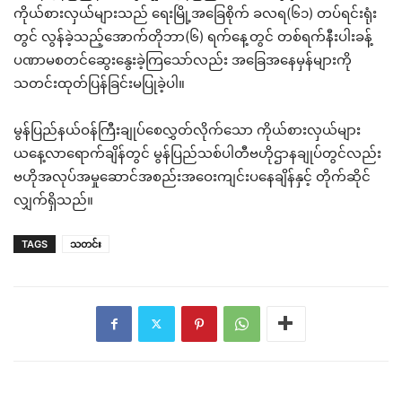
ကိုယ်စားလှယ်များသည် ရေးမြို့အခြေစိုက် ခလရ(၆၁) တပ်ရင်းရုံး
တွင် လွန်ခဲ့သည့်အောက်တိုဘာ(၆) ရက်နေ့တွင် တစ်ရက်နီးပါးခန့်
ပဏာမစတင်ဆွေးနွေးခဲ့ကြသော်လည်း အခြေအနေမှန်များကို
သတင်းထုတ်ပြန်ခြင်းမပြုခဲ့ပါ။
မွန်ပြည်နယ်ဝန်ကြီးချုပ်စေလွှတ်လိုက်သော ကိုယ်စားလှယ်များ
ယနေ့လာရောက်ချိန်တွင် မွန်ပြည်သစ်ပါတီဗဟိုဌာနချုပ်တွင်လည်း
ဗဟိုအလုပ်အမှုဆောင်အစည်းအဝေးကျင်းပနေချိန်နှင့် တိုက်ဆိုင်
လျှက်ရှိသည်။
TAGS
သတင်း