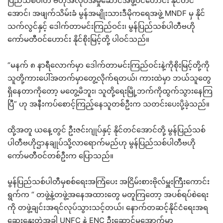
ပြည်သစ်ပါတီ ဗဟိုအလုပ်အမှုဆောင်အဖွဲ့ဝင်ဟောင်း နိုင်တင်
အောင်၊ အဖျက်သိမ်းခံ မွန်အမျိုးသားဒီမိုကရေအဖွဲ့ MNDF မှ နိုင်
သက်လွင်နှင့် ဒေါက်တာမင်းကြည်ဝင်း၊ မွန်ပြည်သစ်ပါတီဗဟို
ကော်မတီဝင်ဟောင်း နိုင်စိုးမြင့်တို့ ပါဝင်သည်။
“မနက် ၈ နာရီလောက်မှာ ဒေါက်တာမင်းကြည်ဝင်းနဲ့ကိုစိုးမြင့်တို့ကို
သူတို့ကားပေါ်အတက်မှာတွေ့လိုက်ရတယ်၊ ကားထဲမှာ ဘယ်သူတွေ
ရှိနေတာကိုတော့ မတွေ့မိဘူး၊ သူတို့ရေးမြို့ဘက်ကိုထွက်သွားနေကြ
ပြီ” ဟု အနီးကပ်စောင့်ကြည့်နေသူတစ်ဦးက သတင်းပေးပို့ခဲ့သည်။
ထို့အတူ ယနေ့တွင် ဦးဇင်းဂျုပ်နှင့် နိုင်တင်အောင်တို့ မွန်ပြည်သစ်
ပါတီဗဟိုဌာနချုပ်သို့လာရောက်မည်ဟု မွန်ပြည်သစ်ပါတီဗဟို
ကော်မတီဝင်တစ်ဦးက ပြောသည်။
မွန်ပြည်သစ်ပါတီမှစစ်ရေးအကြံပေး အငြိမ်းစားဗိုလ်မှူးကြီးကောင်း
ရွက်က “ တဖွဲ့နဲ့တဖွဲ့အနေအထားတွေ မတူကြတော့ အပစ်ရပ်စဲရေး
ကို တဖွဲ့ချင်းအရင်လုပ်သွားသင့်တယ်၊ နောက်တဆင့်နိုင်ငံရေးအရ
ဆွေးနွေးတဲ့အခါ UNFC နဲ့ ENC ဦးဆောင်မှုအောက်မှာ