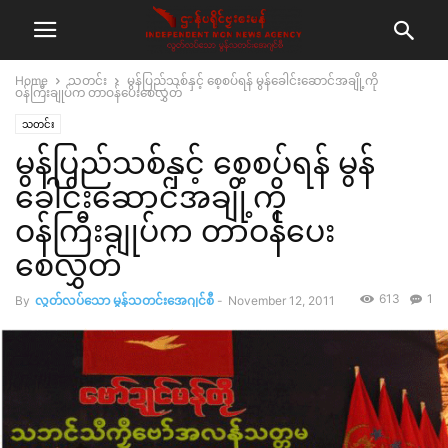
Home
သတင်း
မွန်ပြည်သစ်နှင့် စေ့စပ်ရန် မွန်ခေါင်းဆောင်အချို့ကို
ဝန်ကြီးချုပ်က တာဝန်ပေးစေလွှတ်
သတင်း
မွန်ပြည်သစ်နှင့် စေ့စပ်ရန် မွန်
ခေါင်းဆောင်အချို့ကို
ဝန်ကြီးချုပ်က တာဝန်ပေး
စေလွှတ်
613
1
By
လွတ်လပ်သော မွန်သတင်းအေဂျင်စီ
-
November 12, 2011