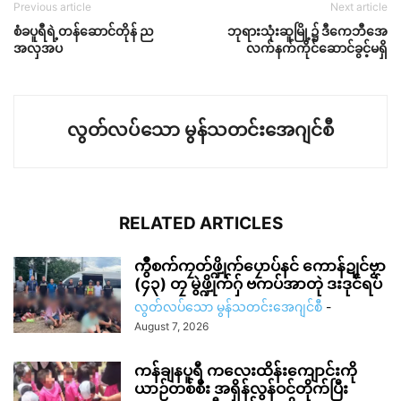
Previous article
Next article
စံခပူရီရဲ့တန်ဆောင်တိုန် ည
ဘုရားသုံးဆူမြို့၌ ဒီကေဘီအေ
အလှအပ
လက်နက်ကိုင်ဆောင်ခွင့်မရှိ
လွတ်လပ်သော မွန်သတင်းအေဂျင်စီ
RELATED ARTICLES
ကွဳစက်ကၠတ်ဖ္ဍိုက်ပၠောပ်နင် ကောန်ဍုင်ဗၟာ
(၄၃) တၠ မွဲဖ္ဍိုက်ဂှ် ဗကပ်အာတုဲ ဒးဒုင်ရပ်
လွတ်လပ်သော မွန်သတင်းအေဂျင်စီ
-
August 7, 2026
ကန်ချနပူရီ ကလေးထိန်းကျောင်းကို
ယာဉ်တစ်စီး အရှိန်လွန်ဝင်တိုက်ပြီး