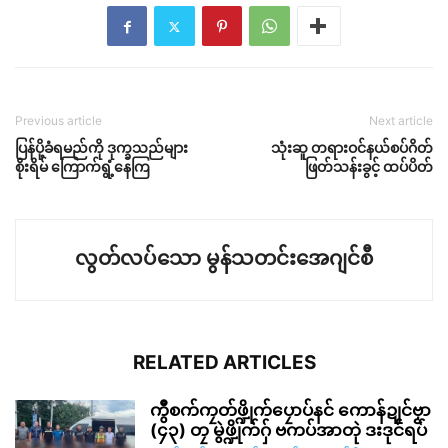
Previous article
Next article
ပြန်ပို့ခံရမည်ကို ဒုက္ခသည်များ
သုံးဆူ တရားဝင်နယ်စပ်ဂိတ်
စိုးရိမ် ကြောက်ရွံ့နေကြ
ဖြတ်သန်းခွင့် ထပ်ပိတ်
လွတ်လပ်သော မွန်သတင်းအေဂျင်စီ
RELATED ARTICLES
ကွဳစက်ကၠတ်ဖ္ဍိုက်ပၠောပ်နင် ကောန်ဍုင်ဗၟာ
(၄၃) တၠ မွဲဖ္ဍိုက်ဂှ် ဗကပ်အာတုဲ ဒးဒုင်ရပ်