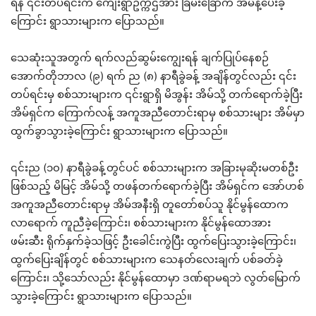
ရန် ၎င်းတပ်ရင်းက ကျေးရွာဥက္ကဌအား ခြိမ်းခြောက် အမိန့်ပေးခဲ့
ကြောင်း ရွာသားများက ပြောသည်။
သေဆုံးသူအတွက် ရက်လည်ဆွမ်းကျွေးရန် ချက်ပြုပ်နေစဉ်
အောက်တိုဘာလ (၉) ရက် ည (၈) နာရီခွဲခန့် အချိန်တွင်လည်း ၎င်း
တပ်ရင်းမှ စစ်သားများက ၎င်းရွာရှိ မိအွန်း အိမ်သို့ တက်ရောက်ခဲ့ပြီး
အိမ်ရှင်က ကြောက်လန့် အကူအညီတောင်းရာမှ စစ်သားများ အိမ်မှာ
ထွက်ခွာသွားခဲ့ကြောင်း ရွာသားများက ပြောသည်။
၎င်းည (၁၀) နာရီခွဲခန့်တွင်ပင် စစ်သားများက အခြားမုဆိုးမတစ်ဦး
ဖြစ်သည့် မိမြင့် အိမ်သို့ တဖန်တက်ရောက်ခဲ့ပြီး အိမ်ရှင်က အော်ဟစ်
အကူအညီတောင်းရာမှ အိမ်အနီးရှိ တူတော်စပ်သူ နိုင်မွန်ထောက
လာရောက် ကူညီခဲ့ကြောင်း၊ စစ်သားများက နိုင်မွန်ထောအား
ဖမ်းဆီး ရိုက်နှက်ခဲ့သဖြင့် ဦးခေါင်းကွဲပြီး ထွက်ပြေးသွားခဲ့ကြောင်း၊
ထွက်ပြေးချိန်တွင် စစ်သားများက သေနတ်လေးချက် ပစ်ခတ်ခဲ့
ကြောင်း၊ သို့သော်လည်း နိုင်မွန်ထောမှာ ဒဏ်ရာမရဘဲ လွတ်မြောက်
သွားခဲ့ကြောင်း ရွာသားများက ပြောသည်။