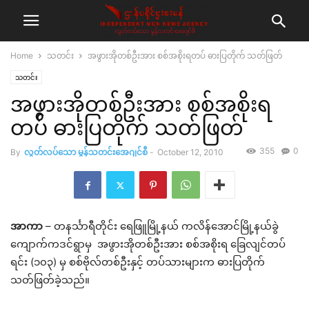
Home
သတင်း
အဖွားအိုတစ်ဦးအား စစ်အစိုးရတပ် ဓားပြတိုက် သတ်ဖြတ်
သတင်း
အဖွားအိုတစ်ဦးအား စစ်အစိုးရ
တပ် ဓားပြတိုက် သတ်ဖြတ်
355
0
By
လွတ်လပ်သော မွန်သတင်းအေဂျင်စီ
-
October 12, 2010
အာကာ
– တနင်္သာရီတိုင်း ရေဖြူမြို့နယ် ကလိန်အောင်မြို့နယ်ခွဲ
ကျောက်ကဒင်ရွာမှ အဖွားအိုတစ်ဦးအား စစ်အစိုးရ ခြေလျင်တပ်
ရင်း (၁၀၃) မှ စစ်ဗိုလ်တစ်ဦးနှင့် တပ်သားများက ဓားပြတိုက်
သတ်ဖြတ်ခဲ့သည်။