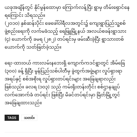
ယခုအချိန်တွင် နိုင်မွန်ထောမှာ ကြောက်လန့်ပြီး ရွာမှ တိမ်းရှောင်နေ
ရကြောင်း သိရသည်။
(၂ဝ၁ဝ) နှစ်ဆန်းပိုင်း ဖေဖေါ်ဝါရီလအတွင်း၌ ကျေးရွာပြည်သူ့စစ်
ဖွဲ့စည်းရေးကို လက်မခံသည့် ရေဖြူမြို့နယ် အလယ်စခန်းရွာသား
(၄) ယောက်ကို ခမရ (၂၈၂) တပ်ရင်းမှ ဖမ်းဆီးခဲ့ပြီး ရွာသားတစ်
ယောက်ကို သတ်ဖြတ်ခဲ့သည်။
ရေး-ထားဝယ် ကားလမ်းနဘေးရှိ ကျောက်ကဒင်ရွာတွင် အိမ်ခြေ
(၃၀၀) ခန့် ရှိပြီး မွန်ပြည်သစ်ပါတီမှ ခွဲထွက်အဖွဲ့များ လှုပ်ရှားရာ
အရပ်နှင့် စစ်အစိုးရ လှုပ်ရှားတပ်ရင်းများ အခြေချရာလည်း
ဖြစ်သည်။ ခလရ (၁၀၃) သည် ကမ်းရိုးတန်းတိုင်း စစ်ဌာနချုပ်
လက်အောက်ခံ တပ်ရင်း ဖြစ်ပြီး မိခင်တပ်ရင်းမှာ မြိတ်မြို့တွင်
အခြေချထားသည်။
TAGS
သတင်း