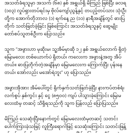
အသတ်ခံရသူမှာ အသက် (၆၈) နှစ် အရွယ်ရှိ မိကြည် ဖြစ်ပြီး ခလရ
(၁၀၃) လှုပ်ရှားတပ်ရင်းမှ ဗိုလ်ကျော်ညွန့်နှင့် တပည့်တပ်သား သုံးဦး
တို့က အောက်တိုဘာလ (၁) ရက်နေ့ ည (၁၁) နာရီအချိန်တွင် ဓားပြ
တိုက် သတ်ဖြတ်ခဲ့ခြင်း ဖြစ်ကြောင်း အသတ်ခံရသူနှင့် ဆွေမျိုး
တော်စပ်သူတစ်ဦးက ပြောသည်။
သူက “အဖွားဟာ မုဆိုးမ၊ သူ့အိမ်မှာဆို ၁၂ နှစ် အရွယ်လောက် ရှိတဲ့
မြေးမလေး တစ်ယောက်ပဲ ရှိတယ်၊ ကလေးက အဖွားနဲ့အတူ အိပ်
တယ်။ ဓားပြတိုက်တဲ့အချိန်မှာ မြေးမလေးက ကြောက်ပြီး ပုန်းနေ
တယ်၊ အော်လည်း မအော်ရဲဘူး” ဟု ပြောသည်။
အဖွားအိုအား အိမ်ပေါ်တွင် ရိုက်နှက်သတ်ဖြတ်ခဲ့ပြီး နားကပ်တစ်ရံ၊
လက်စွပ် နှစ်ကွင်း နှင့် ငွေ (၈၅၀၀) ကျပ် ပါသွားခဲ့ကြောင်း မြေးမ
လေးထံမှ တဆင့် သိရှိရသည်ကို သူက ပြန်လည် ပြောပြသည်။
မိကြည် သေဆုံးပြီးနောက်တွင် မြေးမလေးထံမှတဆင့် သတင်း
ပေါက်ကြားခဲ့သဖြင့် လူကြီးရောဂါဖြင့် သေဆုံးကြောင်း သတင်းဖြန့်