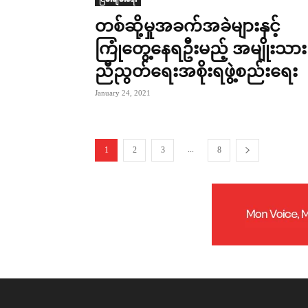
တစ်ဆို့မှုအခက်အခဲများနှင့်
ကြုံတွေ့နေရဦးမည့် အမျိုးသား
ညီညွတ်ရေးအစိုးရဖွဲ့စည်းရေး
January 24, 2021
...
1
2
3
8