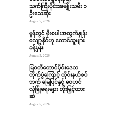
သက်ကြီးပိုင်းအမျိုးသမီး ၁
ဦးသေဆုံး
August 5, 2026
မွန်တွင် မိုးစပါးအထွက်နှုန်း
လျော့နိုင်ဟု တောင်သူများ
ခန့်မှန်း
August 5, 2026
မြဝတီတောင်ပိုင်းဒေသ
တိုက်ပွဲကြောင့် ထိုင်းနယ်စပ်
ဘက် မြေပြင်နှင့် ဝေဟင်
လုံခြုံရေးများ တိုးမြှင့်ထား
ဆဲ
August 5, 2026