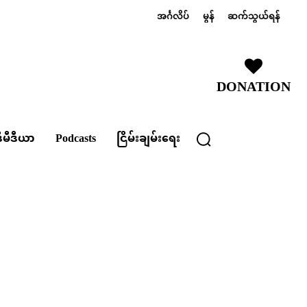
အင်္ဂလိပ်
မွန်
ဆက်သွယ်ရန်
DONATION
ီမီဒီယာ
Podcasts
ငြိမ်းချမ်းရေး