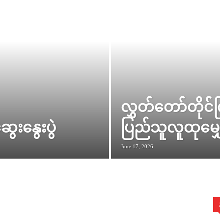
လွှတ်တော်တိုင်
းနွေးပွဲ
ပြည်သူလူထုမျှေ
June 17, 2026