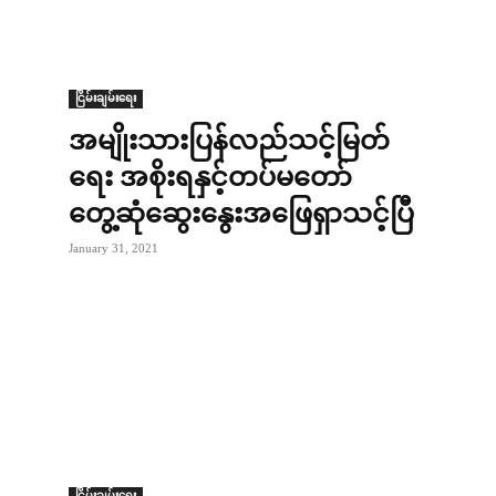
ငြိမ်းချမ်းရေး
အမျိုးသားပြန်လည်သင့်မြတ်
ရေး အစိုးရနှင့်တပ်မတော်
တွေ့ဆုံဆွေးနွေးအဖြေရှာသင့်ပြီ
January 31, 2021
ငြိမ်းချမ်းရေး