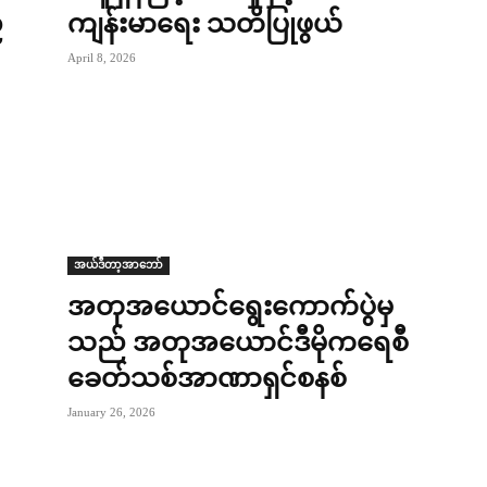
်
ကျန်းမာရေး သတိပြုဖွယ်
April 8, 2026
အယ်ဒီတာ့အာဘော်
အတုအယောင်ရွေးကောက်ပွဲမှ
သည် အတုအယောင်ဒီမိုကရေစီ
ခေတ်သစ်အာဏာရှင်စနစ်
January 26, 2026