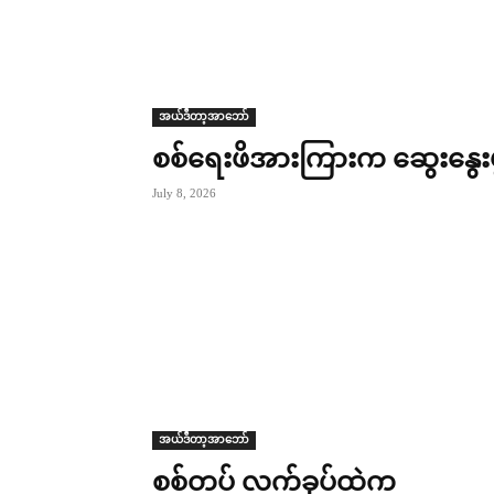
အယ်ဒီတာ့အာဘော်
စစ်ရေးဖိအားကြားက ဆွေးနွေးပ
July 8, 2026
အယ်ဒီတာ့အာဘော်
စစ်တပ် လက်ခုပ်ထဲက