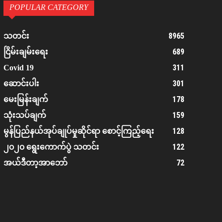
POPULAR CATEGORY
8965
သတင်း
689
ငြိမ်းချမ်းရေး
311
Covid 19
301
ဆောင်းပါး
178
မေးမြန်းချက်
159
သုံးသပ်ချက်
128
မွန်ပြည်နယ်အုပ်ချုပ်မှုဆိုင်ရာ စောင့်ကြည့်ရေး
122
၂၀၂၀ ရွေးကောက်ပွဲ သတင်း
72
အယ်ဒီတာ့အာဘော်