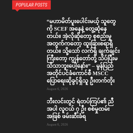
POPULAR POSTS
“မဟာမိတ်ပူးပေါင်းမယ့် သူတွေ
ကို SCEF အနေနဲ့ တွေ့ဆုံနေ
တယ်။ အဲ့လိုဆိုတော့ စုစည်းမှု
အတွက်ကတော့ ထူးခြားစရာရှိ
တယ်။ သို့သော် လက်ရှိ ချက်ချင်း
ကြီးတော့ ကျွန်တော်တို့ သိပ်ပြီးမ
သိသာဘူးပေါ့နော်။” – မွန်ပြည်
အတိုင်ပင်ခံကောင်စီ MSCC
ပြောရေးဆိုခွင့်ရှိသူ ဦးတက်တိုး
August 6, 2026
ဘီးလင်းတွင် ရဲတပ်ကြပ်၏ ညီ
အပါ လူငယ် ၇ ဦး စစ်မှုထမ်း
အဖြစ် ဖမ်းဆီးခံရ
August 6, 2026