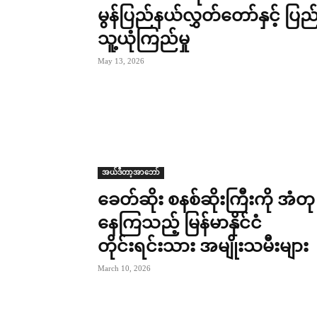
မွန်ပြည်နယ်လွှတ်တော်နှင့် ပြည
သူ့ယုံကြည်မှု
May 13, 2026
အယ်ဒီတာ့အာဘော်
ခေတ်ဆိုး စနစ်ဆိုးကြီးကို အံတု
နေကြသည့် မြန်မာနိုင်ငံ
တိုင်းရင်းသား အမျိုးသမီးများ
March 10, 2026