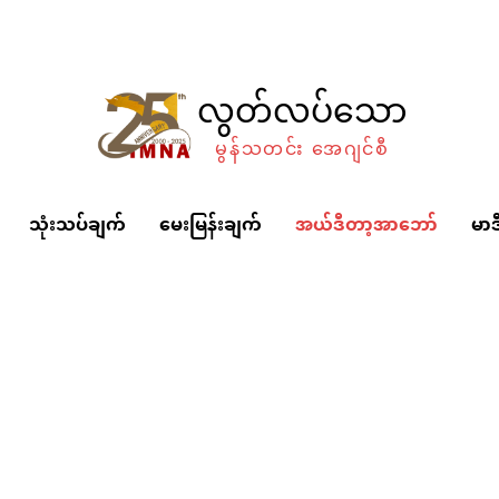
လွတ်လပ်သော
မွန်သတင်း အေဂျင်စီ
သုံးသပ်ချက်
မေးမြန်းချက်
အယ်ဒီတာ့အာဘော်
မာဒ