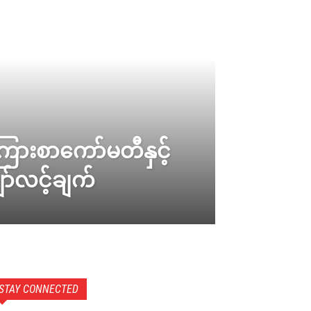
ကြားစာကော်မတီနှင့်
ာ်လင့်ချက်
STAY CONNECTED