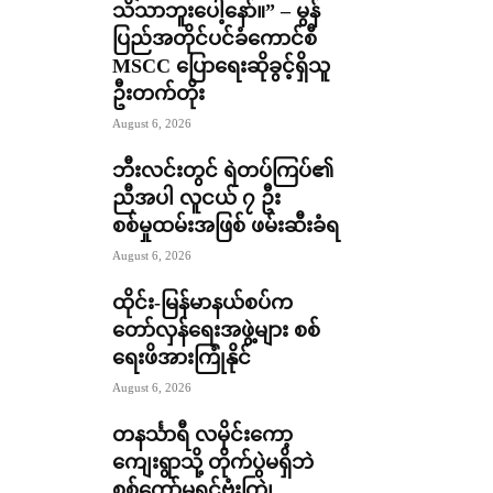
သိသာဘူးပေါ့နော်။” – မွန်
ပြည်အတိုင်ပင်ခံကောင်စီ
MSCC ပြောရေးဆိုခွင့်ရှိသူ
ဦးတက်တိုး
August 6, 2026
ဘီးလင်းတွင် ရဲတပ်ကြပ်၏
ညီအပါ လူငယ် ၇ ဦး
စစ်မှုထမ်းအဖြစ် ဖမ်းဆီးခံရ
August 6, 2026
ထိုင်း-မြန်မာနယ်စပ်က
တော်လှန်ရေးအဖွဲ့များ စစ်
ရေးဖိအားကြုံနိုင်
August 6, 2026
တနင်္သာရီ လမိုင်းကော့
ကျေးရွာသို့ တိုက်ပွဲမရှိဘဲ
စစ်ကော်မရှင်ဗုံးကြဲ၊