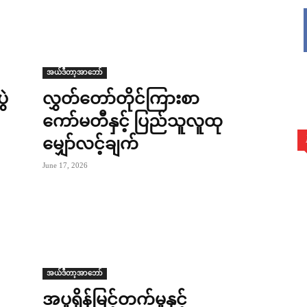
အယ်ဒီတာ့အာဘော်
ွဲ
လွှတ်တော်တိုင်ကြားစာ
ကော်မတီနှင့် ပြည်သူလူထု
မျှော်လင့်ချက်
June 17, 2026
အယ်ဒီတာ့အာဘော်
အပူရှိန်မြင့်တက်မှုနှင့်