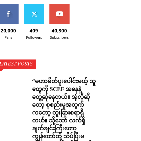
20,000
409
40,300
Fans
Followers
Subscribers
LATEST POSTS
“မဟာမိတ်ပူးပေါင်းမယ့် သူ
တွေကို SCEF အနေနဲ့
တွေ့ဆုံနေတယ်။ အဲ့လိုဆို
တော့ စုစည်းမှုအတွက်
ကတော့ ထူးခြားစရာရှိ
တယ်။ သို့သော် လက်ရှိ
ချက်ချင်းကြီးတော့
ကျွန်တော်တို့ သိပ်ပြီးမ