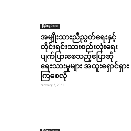
ငြိမ်းချမ်းရေး
အမျိုးသားညီညွတ်ရေးနှင့်
တိုင်းရင်းသားစည်းလုံးရေး
ပျက်ပြားစေသည့်ပြောဆို
ရေးသားမှုများ အထူးရှောင်ရှား
ကြစေလို
February 7, 2021
ငြိမ်းချမ်းရေး