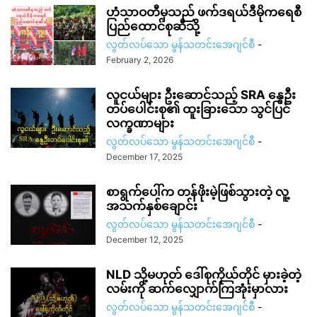
ဟံသာဝတီမှသည် ဖက်ဒရယ်ဒီမိုကရေစီ
ပြည်ထောင်စုဆီသို့
လွတ်လပ်သော မွန်သတင်းအေဂျင်စီ
-
February 2, 2026
လူငယ်များ ဦးဆောင်သည့် SRA နွေဦး
တပ်ပေါင်းစု၏ ထူးခြားသော သွင်ပြင်
လက္ခဏာများ
လွတ်လပ်သော မွန်သတင်းအေဂျင်စီ
-
December 17, 2025
စာရွက်ပေါ်က တန်ဖိုးမဲ့ဖြစ်သွားတဲ့ လူ့
အသက်နှစ်ချောင်း
လွတ်လပ်သော မွန်သတင်းအေဂျင်စီ
-
December 12, 2025
NLD သို့မဟုတ် ဒေါ်စုကိုယ်တိုင် မှားခဲ့တဲ့
လမ်းကို ဆက်လျှောက်ကြအုံးမှာလား
လွတ်လပ်သော မွန်သတင်းအေဂျင်စီ
-