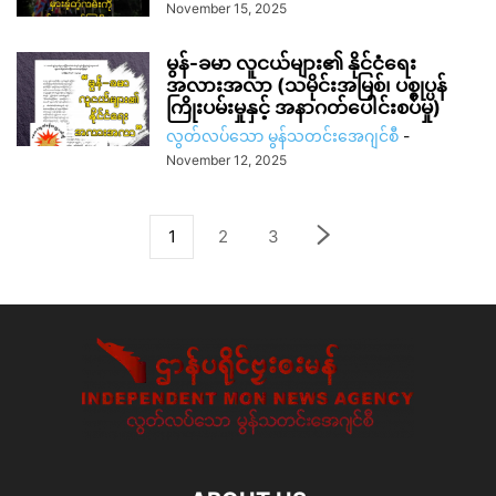
November 15, 2025
မွန်-ခမာ လူငယ်များ၏ နိုင်ငံရေး
အလားအလာ (သမိုင်းအမြစ်၊ ပစ္စုပ္ပန်
ကြိုးပမ်းမှုနှင့် အနာဂတ်ပေါင်းစပ်မှု)
လွတ်လပ်သော မွန်သတင်းအေဂျင်စီ
-
November 12, 2025
1
2
3