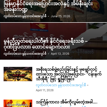
မြန်မာ့နိုင်ငံရေးအပြောင်းအလဲနှင့် အိမ်နီးချင်း
အခန်းကဏ္ဍ
လွတ်လပ်သော မွန်သတင်းအေဂျင်စီ
-
June 25, 2026
မွန်ညီညွတ်ရေးပါတီ၏ နိုင်ငံရေးခရီးသစ် –
ဂုဏ်ဒြပ်လား၊ ထောင်ချောက်လား
လွတ်လပ်သော မွန်သတင်းအေဂျင်စီ
-
April 13, 2026
အစိုးရသစ်ဖွဲ့စည်းခြင်းနှင့် မမျှော်လင့်
ထားသော အလှည့်အပြောင်း- “ငန်းနက်
သီအိုရီ” ဖြင့် ရှုမြင်ခြင်း
လွတ်လပ်သော မွန်သတင်းအေဂျင်စီ
-
April 11, 2026
သင်္ကြန်ကာလ အိမ်ကိုလွမ်းတဲ့အခါ….