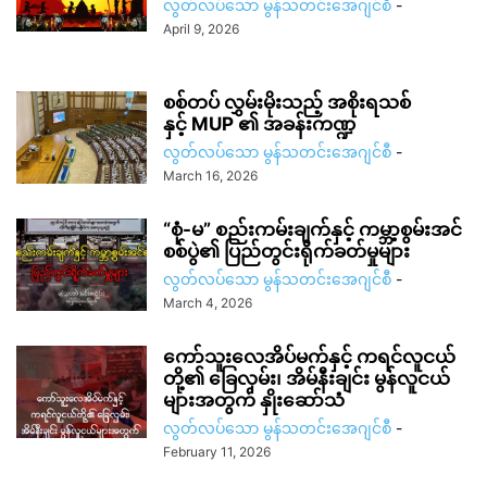
လွတ်လပ်သော မွန်သတင်းအေဂျင်စီ
-
April 9, 2026
စစ်တပ် လွှမ်းမိုးသည့် အစိုးရသစ်
နှင့် MUP ၏ အခန်းကဏ္ဍ
လွတ်လပ်သော မွန်သတင်းအေဂျင်စီ
-
March 16, 2026
“စုံ-မ” စည်းကမ်းချက်နှင့် ကမ္ဘာ့စွမ်းအင်
စစ်ပွဲ၏ ပြည်တွင်းရိုက်ခတ်မှုများ
လွတ်လပ်သော မွန်သတင်းအေဂျင်စီ
-
March 4, 2026
ကော်သူးလေအိပ်မက်နှင့် ကရင်လူငယ်
တို့၏ ခြေလှမ်း၊ အိမ်နီးချင်း မွန်လူငယ်
များအတွက် နှိုးဆော်သံ
လွတ်လပ်သော မွန်သတင်းအေဂျင်စီ
-
February 11, 2026