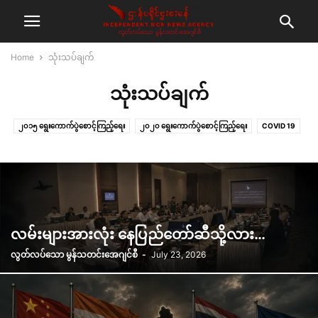
Home
သုံးသပ်ချက်
သုံးသပ်ချက်
၂၀၁၅ ရွေးကောက်ပွဲစောင့်ကြည့်ရေး
၂၀၂၀ ရွေးကောက်ပွဲစောင့်ကြည့်ရေး
COVID 19
VOX POP
ငြိမ်းချမ်းရေး
ဆောင်းပါး
ဓါတ်ပုံသတင်း
မာဒီမီဒီယာ
မေးမြန်းချက်
မွန်ပြည်နယ်အုပ်ချုပ်မှုဆိုင်ရာ စောင့်ကြည့်ရေး
လှုပ်ရှားမှုများ
သတင်း
သတင်းပြင်ဆင်ချက်
သဘာဝဘေးအန္တရာယ်
သုံးသပ်ချက်
အယ်ဒီတာ့အာဘော်
လမ်းများအားလုံး နေပြည်တော်ဆီသို့လား…
လွတ်လပ်သော မွန်သတင်းအေဂျင်စီ
-
July 23, 2026